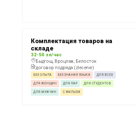
Комплектация товаров на
складе
32-50 зл/час
Быдгощ, Вроцлав, Белосток
договор подряда (zlecenie)
БЕЗ ОПЫТА
БЕЗ ЗНАНИЯ ЯЗЫКА
ДЛЯ ВСЕХ
ДЛЯ ЖЕНЩИН
ДЛЯ ПАР
ДЛЯ СТУДЕНТОВ
ДЛЯ МУЖЧИН
С ЖИЛЬЕМ