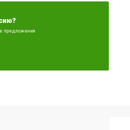
сию?
ите предложения