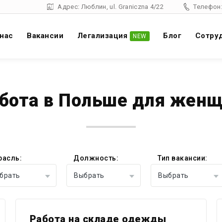
Адрес: Люблин, ul. Graniczna 4/22
Телефон:
 нас
Вакансии
Легализация
Блог
Cотру
NEW
бота в Польше для жен
расль:
Должность:
Тип вакансии:
брать
Выбрать
Выбрать
Работа на складе одежды