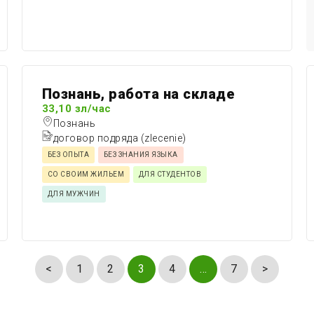
Познань, работа на складе
33,10 зл/час
Познань
договор подряда (zlecenie)
БЕЗ ОПЫТА
БЕЗ ЗНАНИЯ ЯЗЫКА
СО СВОИМ ЖИЛЬЕМ
ДЛЯ СТУДЕНТОВ
ДЛЯ МУЖЧИН
<
1
2
3
4
…
7
>