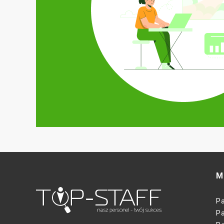
М
Р
Ра