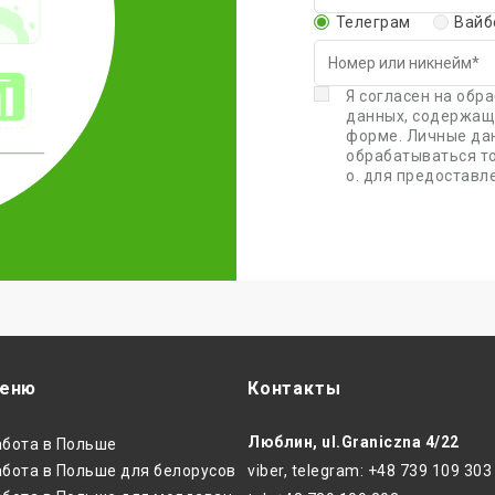
Телеграм
Вайб
Я согласен на обр
данных, содержащ
форме. Личные да
обрабатываться тол
o. для предоставле
еню
Контакты
Люблин, ul.Graniczna 4/22
абота в Польше
бота в Польше для белорусов
viber, telegram: +48 739 109 303