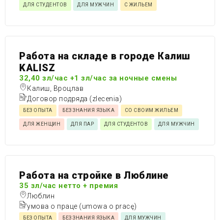
ДЛЯ СТУДЕНТОВ
ДЛЯ МУЖЧИН
С ЖИЛЬЕМ
Работа на складе в городе Калиш
KALISZ
32,40 зл/час +1 зл/час за ночные смены
Калиш, Вроцлав
Договор подряда (zlecenia)
БЕЗ ОПЫТА
БЕЗ ЗНАНИЯ ЯЗЫКА
СО СВОИМ ЖИЛЬЕМ
ДЛЯ ЖЕНЩИН
ДЛЯ ПАР
ДЛЯ СТУДЕНТОВ
ДЛЯ МУЖЧИН
Работа на стройке в Люблине
35 зл/час нетто + премия
Люблин
умова о праце (umowa o pracę)
БЕЗ ОПЫТА
БЕЗ ЗНАНИЯ ЯЗЫКА
ДЛЯ МУЖЧИН