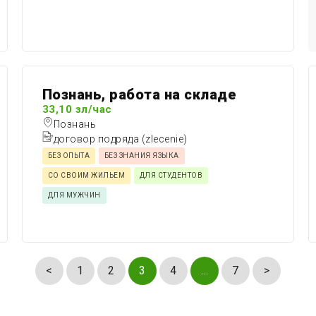
Познань, работа на складе
33,10 зл/час
Познань
договор подряда (zlecenie)
БЕЗ ОПЫТА
БЕЗ ЗНАНИЯ ЯЗЫКА
СО СВОИМ ЖИЛЬЕМ
ДЛЯ СТУДЕНТОВ
ДЛЯ МУЖЧИН
<
1
2
3
4
…
7
>