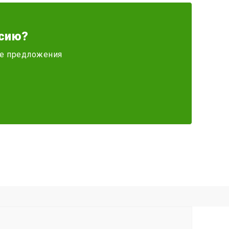
сию?
ите предложения