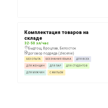
Комплектация товаров на
складе
32-50 зл/час
Быдгощ, Вроцлав, Белосток
договор подряда (zlecenie)
БЕЗ ОПЫТА
БЕЗ ЗНАНИЯ ЯЗЫКА
ДЛЯ ВСЕХ
ДЛЯ ЖЕНЩИН
ДЛЯ ПАР
ДЛЯ СТУДЕНТОВ
ДЛЯ МУЖЧИН
С ЖИЛЬЕМ