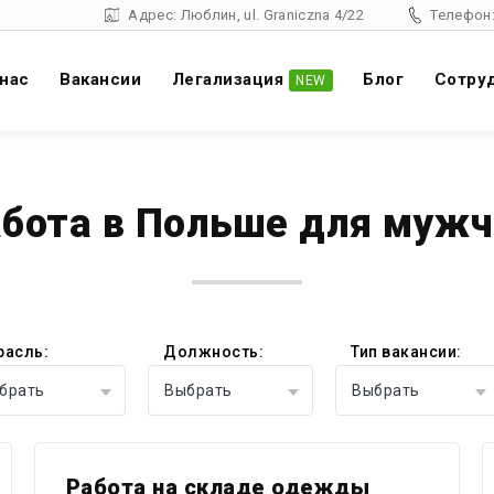
Адрес: Люблин, ul. Graniczna 4/22
Телефон:
 нас
Вакансии
Легализация
Блог
Cотру
NEW
бота в Польше для муж
расль:
Должность:
Тип вакансии:
брать
Выбрать
Выбрать
Работа на складе одежды