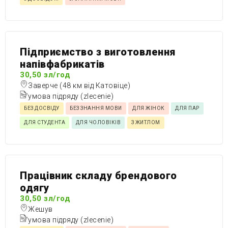
Підприємство з виготовлення
напівфабрикатів
30,50 зл/год
Заверче (48 км від Катовіце)
умова підряду (zlecenie)
БЕЗ ДОСВІДУ
БЕЗ ЗНАННЯ МОВИ
ДЛЯ ЖІНОК
ДЛЯ ПАР
ДЛЯ СТУДЕНТА
ДЛЯ ЧОЛОВІКІВ
З ЖИТЛОМ
Працівник складу брендового
одягу
30,50 зл/год
Жешув
умова підряду (zlecenie)