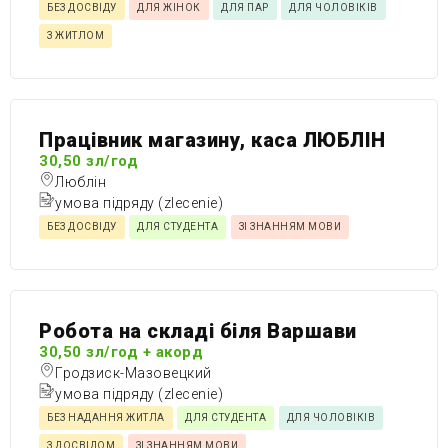
БЕЗ ДОСВІДУ
ДЛЯ ЖІНОК
ДЛЯ ПАР
ДЛЯ ЧОЛОВІКІВ
З ЖИТЛОМ
Працівник магазину, каса ЛЮБЛІН
30,50 зл/год
Люблін
умова підряду (zlecenie)
БЕЗ ДОСВІДУ
ДЛЯ СТУДЕНТА
ЗІ ЗНАННЯМ МОВИ
Робота на складі біля Варшави
30,50 зл/год + акорд
Гродзиск-Мазовецкий
умова підряду (zlecenie)
БЕЗ НАДАННЯ ЖИТЛА
ДЛЯ СТУДЕНТА
ДЛЯ ЧОЛОВІКІВ
З ДОСВІДОМ
ЗІ ЗНАННЯМ МОВИ