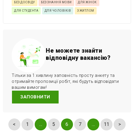
БЕЗ ДОСВІДУ
БЕЗ ЗНАННЯ МОВИ
ДЛЯ ЖІНОК
ДЛЯ СТУДЕНТА
ДЛЯ ЧОЛОВІКІВ
З ЖИТЛОМ
Не можете знайти
відповідну вакансію?
Тільки за 1 хивлину заповність просту анкету та
отримайте пропозиції робіт, які будуть відповідати
вашим вимогам!
ЗАПОВНИТИ
<
1
…
5
6
7
…
11
>