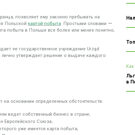
ранца, позволяет ему законно пребывать на
Нал
тся Польской
картой побыта
. Простыми словами ー
арта побыта в Польше все более или менее понятно,
Топ
дает ее государственное учреждение Urząd
а лично утверждает решение о выдаче каждого
Как
Льг
в 
т на основании определенных обстоятельств:
или ведет собственный бизнес в стране;
ан Европейского Союза;
оторого уже имеется карта побыта;