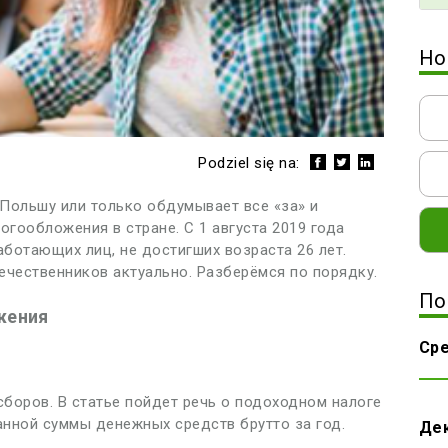
Но
Podziel się na:
 Польшу или только обдумывает все «за» и
огообложения в стране. С 1 августа 2019 года
ботающих лиц, не достигших возраста 26 лет.
ечественников актуально. Разберёмся по порядку.
По
жения
Сре
боров. В статье пойдет речь о подоходном налоге
танной суммы денежных средств брутто за год.
Де