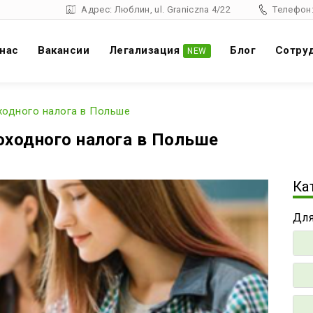
Адрес: Люблин, ul. Graniczna 4/22
Телефон:
 нас
Вакансии
Легализация
Блог
Cотру
NEW
ходного налога в Польше
оходного налога в Польше
Ка
Для