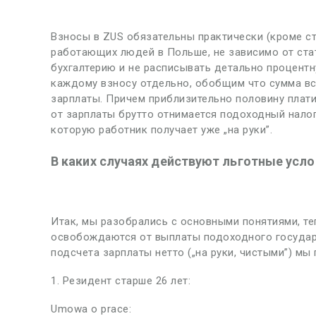
Взносы в ZUS обязательны практически (кроме ст
работающих людей в Польше, не зависимо от стат
бухгалтерию и не расписывать детально процентн
каждому взносу отдельно, обобщим что сумма вс
зарплаты. Причем приблизительно половину платит
от зарплаты брутто отнимается подоходный налог
которую работник получает уже „на руки”.
В каких случаях действуют льготные усло
Итак, мы разобрались с основными понятиями, теп
освобождаются от выплаты подоходного государс
подсчета зарплаты нетто („на руки, чистыми”) мы
1. Резидент старше 26 лет:
Umowa o prace: