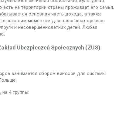
зумевается активная социальная, культурная,
 есть на территории страны проживает его семья,
батывается основная часть дохода, а также
о, решающим моментом для налоговых органов
супруги и несовершеннолетних детей. Любая
о.
Zakład Ubezpieczeń Społecznych (ZUS)
орое занимается сбором взносов для системы
Польше.
 на 4 группы: