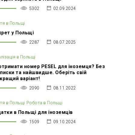
5302
02.09.2024
тя в Польщі
рет у Польщі
2287
08.07.2025
алізація в Польщі
отримати номер PESEL для іноземця? Без
писки та найшвидше. Оберіть свій
кращий варіант!
2090
08.11.2022
тя в Польщі
Робота в Польщі
атки в Польщі для іноземців
1509
09.10.2024