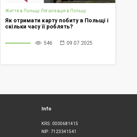
Життя в Польщі
Легалізація в Польщі
Жи
Як отримати карту побиту в Польщі і
Н
скільки часу її роблять?
П
546
09.07.2025
Info
KRS: 0000681415
NIP: 7123341541