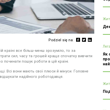
Жит
Дек
Podziel się na:
Лег
їй країні все більш-менш зрозуміло, то за
Як 
трати сил, часу та грошей краще спочатку вивчити
про
 починати пошук роботи в цій країні.
най
щі. Всі вони мають свої плюси й мінуси. Головне
 відшукати надійного роботодавця.
Жит
Под