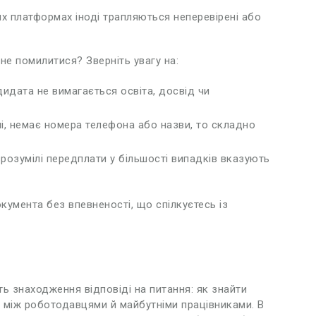
х платформах іноді трапляються неперевірені або
не помилитися? Зверніть увагу на:
дидата не вимагається освіта, досвід чи
і, немає номера телефона або назви, то складно
зрозумілі передплати у більшості випадків вказують
кумента без впевненості, що спілкуєтесь із
ють знаходження відповіді на питання: як знайти
 між роботодавцями й майбутніми працівниками. В