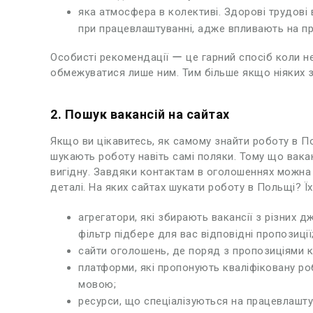
яка атмосфера в колективі. Здорові трудові
при працевлаштуванні, адже впливають на пр
Особисті рекомендації ー це гарний спосіб коли не
обмежуватися лише ним. Тим більше якщо ніяких зн
2. Пошук вакансій на сайтах
Якщо ви цікавитесь, як самому знайти роботу в Пол
шукають роботу навіть самі поляки. Тому що вакан
вигідну. Завдяки контактам в оголошеннях можна 
деталі. На яких сайтах шукати роботу в Польщі? Їх
агрегатори, які збирають вакансії з різних д
фільтр підбере для вас відповідні пропозиції
сайти оголошень, де поряд з пропозиціями ку
платформи, які пропонують кваліфіковану р
мовою;
ресурси, що спеціалізуються на працевлаштув