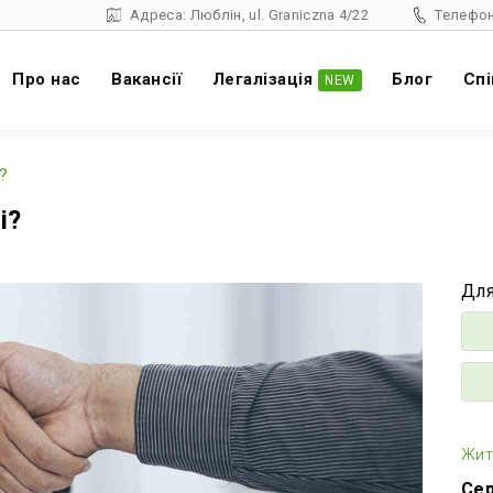
Адреса: Люблін, ul. Graniczna 4/22
Телефон
Про нас
Вакансії
Легалізація
Блог
Спі
NEW
?
і?
Для
Жит
Сер