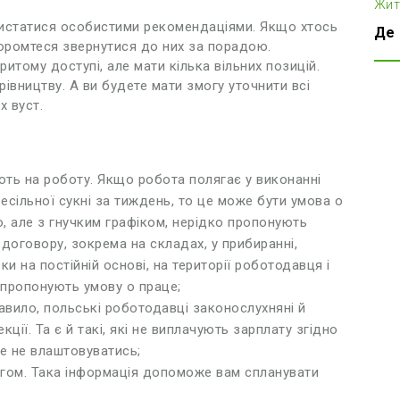
Жит
ристатися особистими рекомендаціями. Якщо хтось
Де 
оромтеся звернутися до них за порадою.
итому доступі, але мати кілька вільних позицій.
івництву. А ви будете мати змогу уточнити всі
х вуст.
ть на роботу. Якщо робота полягає у виконанні
есільної сукні за тиждень, то це може бути умова о
, але з гнучким графіком, нерідко пропонують
оговору, зокрема на складах, у прибиранні,
и на постійній основі, на території роботодавця і
апропонують умову о праце;
авило, польські роботодавці законослухняні й
кції. Та є й такі, які не виплачують зарплату згідно
е не влаштовуватись;
ягом. Така інформація допоможе вам спланувати