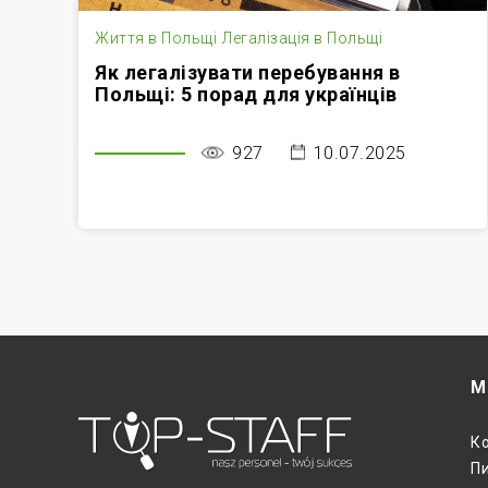
Життя в Польщі
Легалізація в Польщі
ів
Як легалізувати перебування в
Польщі: 5 порад для українців
927
10.07.2025
М
К
Пи