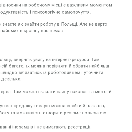
 відносини на робочому місці є важливим моментом
одуктивність і психологічне самопочуття.
 знаєте як знайти роботу в Польщі. Але не варто
айомих в країні у вас немає.
ьщі, зверніть увагу на інтернет-ресурси. Там
сій багато, їх можна порівняти й обрати найбільш
швидко зв’язатись із роботодавцем і уточнити
 декілька:
жерел. Там можна вказати назву вакансії та місто, й
;
півлі-продажу товарів можна знайти й вакансії;
оботу та можливість створити резюме польською
анні іноземців і не вимагають реєстрації.