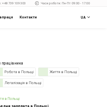
: +48 739 109 303
Часи роботи: Пн-Пт 09:00 - 17:00
впраця
Контакти
UA
 працівника
Робота в Польщі
Життя в Польщі
Легалізація в Польщі
тя в Польщі
едня зарплата в Польщі