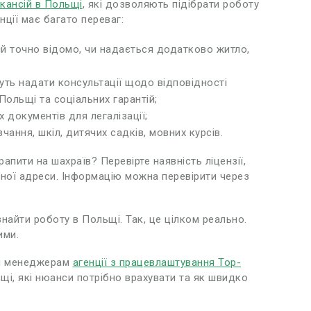
кансій в Польщі
, які дозволяють підібрати роботу
ції має багато переваг:
ній точно відомо, чи надається додатково житло,
уть надати консультації щодо відповідності
ольщі та соціальних гарантій;
 документів для легалізації;
чання, шкіл, дитячих садків, мовних курсів.
апити на шахраїв? Перевірте наявність ліцензії,
чної адреси. Інформацію можна перевірити через
найти роботу в Польщі. Так, це цілком реально.
ими.
ти менеджерам
агенції з працевлаштування Top-
і, які нюанси потрібно врахувати та як швидко