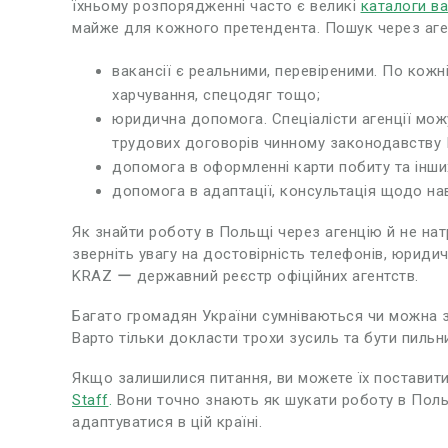
їхньому розпорядженні часто є великі
каталоги ва
майже для кожного претендента. Пошук через аген
вакансії є реальними, перевіреними. По кож
харчування, спецодяг тощо;
юридична допомога. Спеціалісти агенції мож
трудових договорів чинному законодавству П
допомога в оформленні карти побиту та інших
допомога в адаптації, консультація щодо нав
Як знайти роботу в Польщі через агенцію й не натр
зверніть увагу на достовірність телефонів, юриди
KRAZ ー державний реєстр офіційних агентств.
Багато громадян України сумніваються чи можна з
Варто тільки докласти трохи зусиль та бути пильн
Якщо залишилися питання, ви можете їх постави
Staff
.
Вони точно знають як шукати роботу в Польщ
адаптуватися в цій країні.