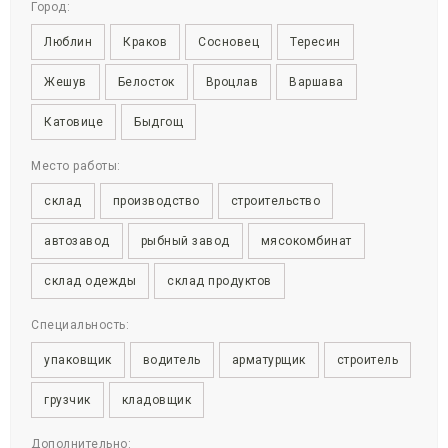
Город:
Люблин
Краков
Сосновец
Тересин
Жешув
Белосток
Вроцлав
Варшава
Катовице
Быдгощ
Место работы:
склад
производство
строительство
автозавод
рыбный завод
мясокомбинат
склад одежды
склад продуктов
Специальность:
упаковщик
водитель
арматурщик
строитель
грузчик
кладовщик
Дополнительно: