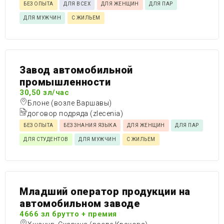
БЕЗ ОПЫТА
ДЛЯ ВСЕХ
ДЛЯ ЖЕНЩИН
ДЛЯ ПАР
ДЛЯ МУЖЧИН
С ЖИЛЬЕМ
Завод автомобильной
промышленности
30,50 зл/час
Блоне (возле Варшавы)
договор подряда (zlecenia)
БЕЗ ОПЫТА
БЕЗ ЗНАНИЯ ЯЗЫКА
ДЛЯ ЖЕНЩИН
ДЛЯ ПАР
ДЛЯ СТУДЕНТОВ
ДЛЯ МУЖЧИН
С ЖИЛЬЕМ
Младший оператор продукции на
автомобильном заводе
4666 зл брутто + премия