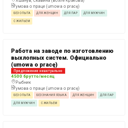
Хшанув, Скавина (возле Кракова)
умова о праце (umowa o pracę)
БЕЗ ОПЫТА
ДЛЯ ЖЕНЩИН
ДЛЯ ПАР
ДЛЯ МУЖЧИН
С ЖИЛЬЕМ
Работа на заводе по изготовлению
выхлопных систем. Официально
(umowa o pracę)
Предложение неактуально
4500 брутто/месяц
Рыбник
умова о праце (umowa o pracę)
БЕЗ ОПЫТА
БЕЗ ЗНАНИЯ ЯЗЫКА
ДЛЯ ЖЕНЩИН
ДЛЯ ПАР
ДЛЯ МУЖЧИН
С ЖИЛЬЕМ