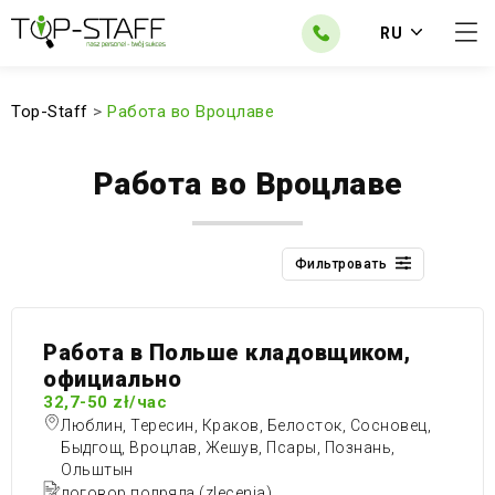
RU
Top-Staff
>
Работа во Вроцлаве
Работа во Вроцлаве
Фильтровать
Работа в Польше кладовщиком,
официально
32,7-50 zł/час
Люблин, Тересин, Краков, Белосток, Сосновец,
Быдгощ, Вроцлав, Жешув, Псары, Познань,
Ольштын
договор подряда (zlecenia)