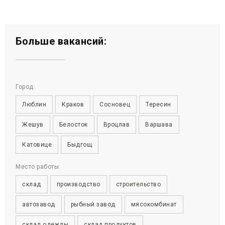
Больше вакансий:
Город:
Люблин
Краков
Сосновец
Тересин
Жешув
Белосток
Вроцлав
Варшава
Катовице
Быдгощ
Место работы:
склад
производство
строительство
автозавод
рыбный завод
мясокомбинат
склад одежды
склад продуктов