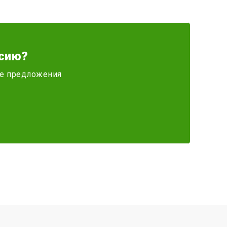
сию?
ите предложения