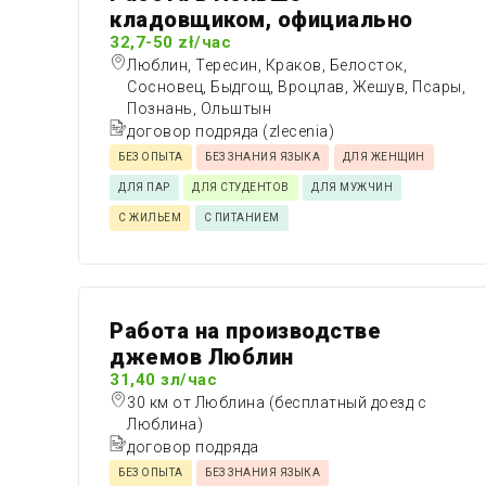
кладовщиком, официально
32,7-50 zł/час
Люблин, Тересин, Краков, Белосток,
Сосновец, Быдгощ, Вроцлав, Жешув, Псары,
Познань, Ольштын
договор подряда (zlecenia)
БЕЗ ОПЫТА
БЕЗ ЗНАНИЯ ЯЗЫКА
ДЛЯ ЖЕНЩИН
ДЛЯ ПАР
ДЛЯ СТУДЕНТОВ
ДЛЯ МУЖЧИН
С ЖИЛЬЕМ
С ПИТАНИЕМ
Работа на производстве
джемов Люблин
31,40 зл/час
30 км от Люблина (бесплатный доезд с
Люблина)
договор подряда
БЕЗ ОПЫТА
БЕЗ ЗНАНИЯ ЯЗЫКА