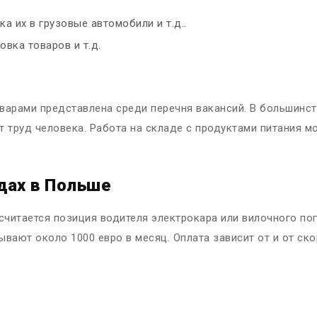
а их в грузовые автомобили и т.д..
овка товаров и т.д.
варами представлена среди перечня вакансий. В большинс
 труд человека. Работа на складе с продуктами питания м
дах в Польше
итается позиция водителя электрокара или вилочного погр
ывают около 1000 евро в месяц. Оплата зависит от и от ск