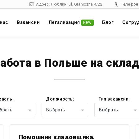
Адрес: Люблин, ul. Graniczna 4/22
Телефон:
 нас
Вакансии
Легализация
Блог
Cотру
NEW
абота в Польше на скла
расль:
Должность:
Тип вакансии:
брать
Выбрать
Выбрать
Помошник кладовщика,