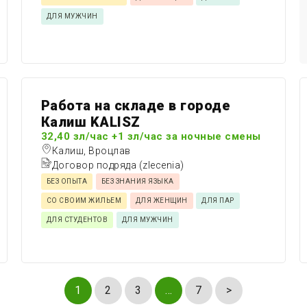
ДЛЯ МУЖЧИН
Работа на складе в городе
Калиш KALISZ
32,40 зл/час +1 зл/час за ночные смены
Калиш, Вроцлав
Договор подряда (zlecenia)
БЕЗ ОПЫТА
БЕЗ ЗНАНИЯ ЯЗЫКА
СО СВОИМ ЖИЛЬЕМ
ДЛЯ ЖЕНЩИН
ДЛЯ ПАР
ДЛЯ СТУДЕНТОВ
ДЛЯ МУЖЧИН
1
2
3
…
7
>