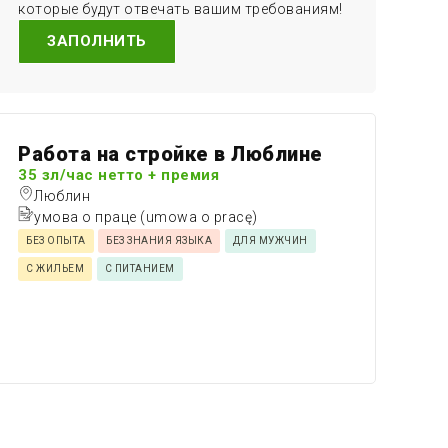
которые будут отвечать вашим требованиям!
ЗАПОЛНИТЬ
Работа на стройке в Люблине
35 зл/час нетто + премия
Люблин
умова о праце (umowa o pracę)
БЕЗ ОПЫТА
БЕЗ ЗНАНИЯ ЯЗЫКА
ДЛЯ МУЖЧИН
С ЖИЛЬЕМ
С ПИТАНИЕМ