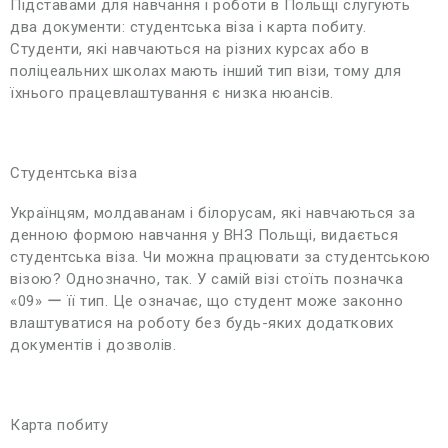
Підставами для навчання і роботи в Польщі слугують
два документи: студентська віза і карта побиту.
Студенти, які навчаються на різних курсах або в
поліцеальних школах мають інший тип візи, тому для
їхнього працевлаштування є низка нюансів.
Студентська віза
Українцям, молдаванам і білорусам, які навчаються за
денною формою навчання у ВНЗ Польщі, видається
студентська віза. Чи можна працювати за студентською
візою? Однозначно, так. У самій візі стоїть позначка
«09» ー її тип. Це означає, що студент може законно
влаштуватися на роботу без будь-яких додаткових
документів і дозволів.
Карта побиту