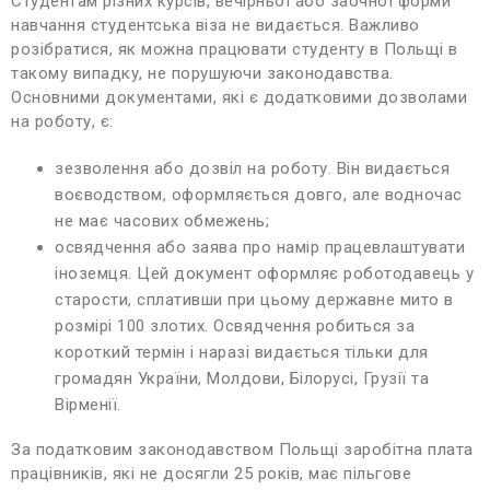
Студентам різних курсів, вечірньої або заочної форми
навчання студентська віза не видається. Важливо
розібратися, як можна працювати студенту в Польщі в
такому випадку, не порушуючи законодавства.
Основними документами, які є додатковими дозволами
на роботу, є:
зезволення або дозвіл на роботу. Він видається
воєводством, оформляється довго, але водночас
не має часових обмежень;
освядчення або заява про намір працевлаштувати
іноземця. Цей документ оформляє роботодавець у
старости, сплативши при цьому державне мито в
розмірі 100 злотих. Освядчення робиться за
короткий термін і наразі видається тільки для
громадян України, Молдови, Білорусі, Грузії та
Вірменії.
За податковим законодавством Польщі заробітна плата
працівників, які не досягли 25 років, має пільгове