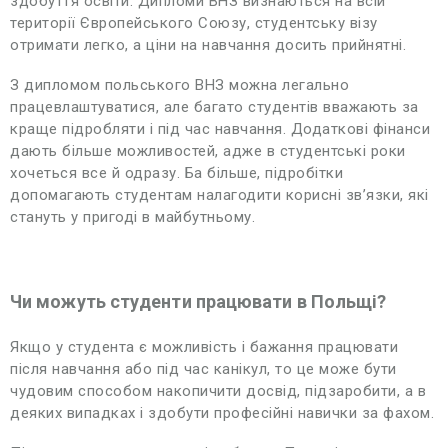
здобуття освіти. Дипломи ВНЗ визнаються на всій
території Європейського Союзу, студентську візу
отримати легко, а ціни на навчання досить прийнятні.
З дипломом польського ВНЗ можна легально
працевлаштуватися, але багато студентів вважають за
краще підробляти і під час навчання. Додаткові фінанси
дають більше можливостей, адже в студентські роки
хочеться все й одразу. Ба більше, підробітки
допомагають студентам налагодити корисні зв’язки, які
стануть у пригоді в майбутньому.
Чи можуть студенти працювати в Польщі?
Якщо у студента є можливість і бажання працювати
після навчання або під час канікул, то це може бути
чудовим способом накопичити досвід, підзаробити, а в
деяких випадках і здобути професійні навички за фахом.