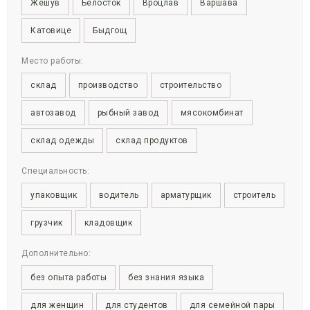
Жешув
Белосток
Вроцлав
Варшава
Катовице
Быдгощ
Место работы:
склад
производство
строительство
автозавод
рыбный завод
мясокомбинат
склад одежды
склад продуктов
Специальность:
упаковщик
водитель
арматурщик
строитель
грузчик
кладовщик
Дополнительно:
без опыта работы
без знания языка
для женщин
для студентов
для семейной пары