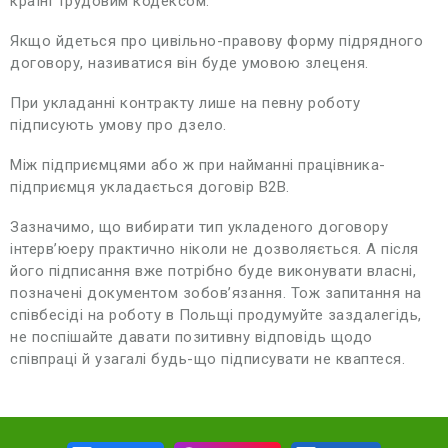
країні Трудовим кодексом.
Якщо йдеться про цивільно-правову форму підрядного
договору, називатися він буде умовою злеценя.
При укладанні контракту лише на певну роботу
підписують умову про дзело.
Між підприємцями або ж при найманні працівника-
підприємця укладається договір B2B.
Зазначимо, що вибирати тип укладеного договору
інтерв’юеру практично ніколи не дозволяється. А після
його підписання вже потрібно буде виконувати власні,
позначені документом зобов’язання. Тож запитання на
співбесіді на роботу в Польщі продумуйте заздалегідь,
не поспішайте давати позитивну відповідь щодо
співпраці й узагалі будь-що підписувати не кваптеся.