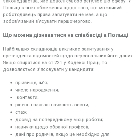
законодавства, яке доволі суворо регулює цю сферу. У
Польщі є чіткі обмеження щодо того, що можливий
роботодавець права запитувати не має, а що
зобов’язаний з’ясувати першочергово.
Що можна дізнаватися на співбесіді в Польщі
Найбільших складнощів викликає запитування у
претендента відомостей щодо персональних його даних.
Якщо спиратися на ст.221 у Кодексі Праці, то
дозволяється з’ясовувати у кандидата:
прізвище, ім’я;
число народження;
контакти;
рівень і взагалі наявність освіти;
стаж;
досвід на попередньому місці роботи;
навички щодо обраної професії;
дані про родичів, якщо це необхідно для