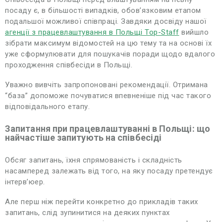
посаду є, в більшості випадків, обов’язковим етапом
подальшої можливої співпраці. Завдяки досвіду нашої
агенції з працевлаштування в Польщі Top-Staff
вийшло
зібрати максимум відомостей на цю тему та на основі їх
уже сформулювати для пошукачів поради щодо вдалого
проходження співбесіди в Польщі.
Уважно вивчіть запропоновані рекомендації. Отримана
“база” допоможе почуватися впевненіше під час такого
відповідального етапу.
Запитання при працевлаштуванні в Польщі: що
найчастіше запитують на співбесіді
Обсяг запитань, їхня спрямованість і складність
насамперед залежать від того, на яку посаду претендує
інтерв’юер.
Але перш ніж перейти конкретно до прикладів таких
запитань, слід зупинитися на деяких пунктах