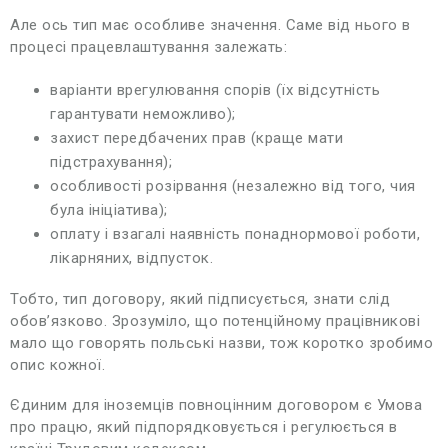
Але ось тип має особливе значення. Саме від нього в
процесі працевлаштування залежать:
варіанти врегулювання спорів (їх відсутність
гарантувати неможливо);
захист передбачених прав (краще мати
підстрахування);
особливості розірвання (незалежно від того, чия
була ініціатива);
оплату і взагалі наявність понаднормової роботи,
лікарняних, відпусток.
Тобто, тип договору, який підписується, знати слід
обов’язково. Зрозуміло, що потенційному працівникові
мало що говорять польські назви, тож коротко зробимо
опис кожної.
Єдиним для іноземців повноцінним договором є Умова
про працю, який підпорядковується і регулюється в