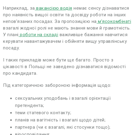
Наприклад, за
вакансією водія
немає сенсу дізнаватися
про наявність вищої освіти та досвіду роботи на інших
непов’язаних посадах. За пропозицією на
м’ясокомбінаті
взагалі жодної ролі не мають знання мови й грамотність.
У плані
роботи на складі
важливіше бажання навчитися
керувати навантажувачем і обійняти вищу управлінську
посаду.
І таких прикладів може бути ще багато. Просто з
цікавості в Польщі не заведено дізнаватися відомості
про кандидата.
Під категоричною забороною інформація щодо:
сексуальних уподобань і взагалі орієнтації
претендента;
теми статевого контакту;
планів на вагітність і взагалі щодо дітей;
партнера (чи є взагалі, які стосунки тощо);
віросповідання;