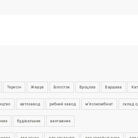
Тересін
Жешув
Білосток
Вроцлав
Варшава
Кат
ицтво
автозавод
рибний завод
м’ясокомбінат
склад о
рник
будівельник
вантажник
 мови
для жінок
для студентів
для сімейної пари
для 