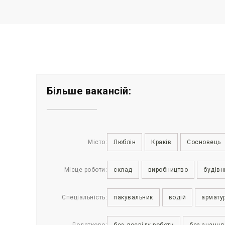
Більше вакансій:
Місто:
Люблін
Краків
Сосновець
Місце роботи:
склад
виробництво
будівн
Спеціальність:
пакувальник
водій
армату
Додатково:
без досвіду роботи
без знання