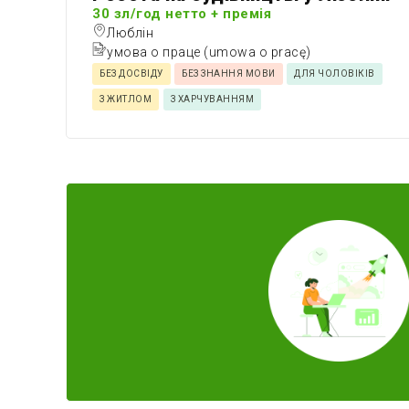
30 зл/год нетто + премія
Люблін
умова о праце (umowa o pracę)
БЕЗ ДОСВІДУ
БЕЗ ЗНАННЯ МОВИ
ДЛЯ ЧОЛОВІКІВ
З ЖИТЛОМ
З ХАРЧУВАННЯМ