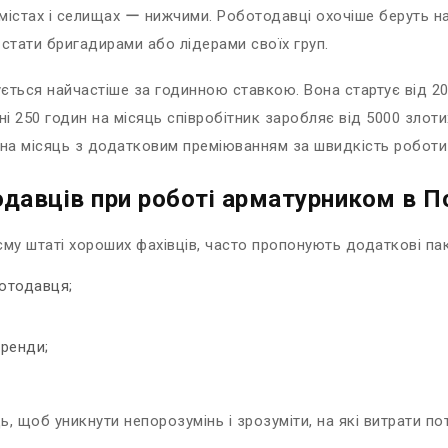
містах і селищах ー нижчими. Роботодавці охочіше беруть на
 стати бригадирами або лідерами своїх груп.
ься найчастіше за годинною ставкою. Вона стартує від 20 з
і 250 годин на місяць співробітник заробляє від 5000 злот
 на місяць з додатковим преміюванням за швидкість роботи 
одавців при роботі арматурником в П
оєму штаті хороших фахівців, часто пропонують додаткові паке
ботодавця;
ренди;
ь, щоб уникнути непорозумінь і зрозуміти, на які витрати п