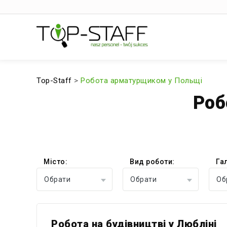
Top-Staff
>
Робота арматурщиком у Польщі
Роб
Місто:
Вид роботи:
Га
Обрати
Обрати
Об
Робота на будівництві у Любліні