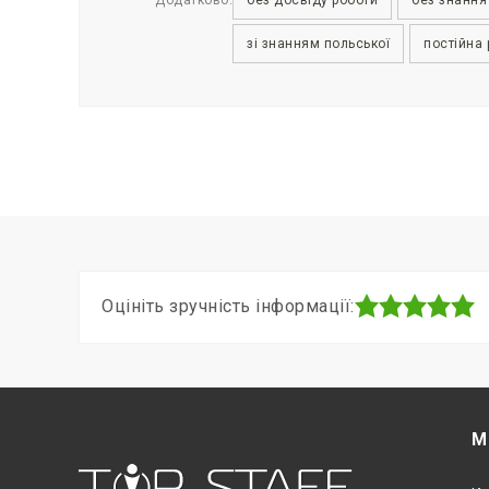
зі знанням польської
постійна 
Оцініть зручність інформації:
М