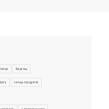
овіце
Бидгощ
дягу
склад продуктів
чоловіків
з проживанням