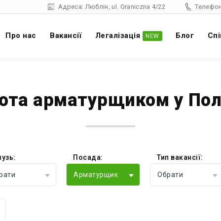
Адреса: Люблін, ul. Graniczna 4/22
Телефон
Про нас
Вакансії
Легалізація
Блог
Спі
NEW
ота арматурщиком у По
лузь:
Посада:
Тип вакансії:
рати
Арматурщик
Обрати