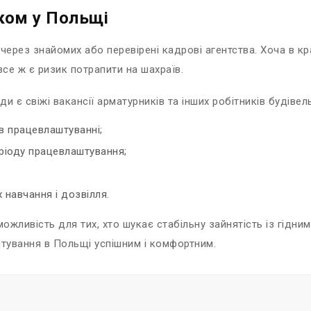
ком у Польщі
ерез знайомих або перевірені кадрові агентства. Хоча в кр
се ж є ризик потрапити на шахраїв.
и є свіжі вакансії арматурників та інших робітників будіве
 в працевлаштуванні;
ріоду працевлаштування;
 навчання і дозвілля.
жливість для тих, хто шукає стабільну зайнятість із гідни
тування в Польщі успішним і комфортним.