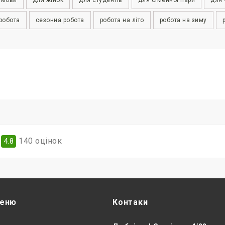
робота
сезонна робота
робота на літо
робота на зиму
140
оцінок
4.8
еню
Контаки