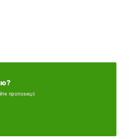
ію?
йте пропозиції