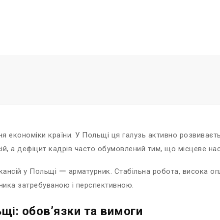
я економіки країни. У Польщі ця галузь активно розвиваєть
ій, а дефіцит кадрів часто обумовлений тим, що місцеве нас
ансій у Польщі ー арматурник. Стабільна робота, висока опл
ника затребуваною і перспективною.
щі: обов’язки та вимоги