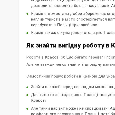
дозволить проводити більше часу разом. Або
Краків є домом для добре збережених істор
наплив туристів в місто спостерігається влі
перебувати в Польщі тривалий час.
Краків також є культурною столицею Польщі.
Як знайти вигідну роботу в 
Робота в Кракові обіцяє багато переваг і проп
Але не завжди легко знайти відповідну ваканс
Самостійний пошук роботи в Кракові для укра
Знайти вакансії перед переїздом можна за 
Для тих, хто знаходиться в Польщі, пошук р
Кракові.
Але такий варіант може і не спрацювати. А
комфортного проживання в Польщі, потрібно 