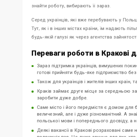
знайти роботу, вибирають її зараз.
Серед українців, які вже перебувають у Польщі
Тут, як і в інших містах країни, їм надають п
будь-якій галузі як через агентства зайнятості
Переваги роботи в Кракові д
Зараз підтримка українців, вимушених покин
готові прийняти будь-яке підприємство бе
Також для українців і жителів інших країн, 
Краків займає друге місце за середньою зар
заробити дуже добре.
Саме місто і його передмістя є домом для б
величезний, але і дуже різноманітний. А зна
польської мови і попереднього досвіду, а н
Деякі вакансії в Кракові розраховані саме
подружніх пар. Це дуже зручно для тих, хто