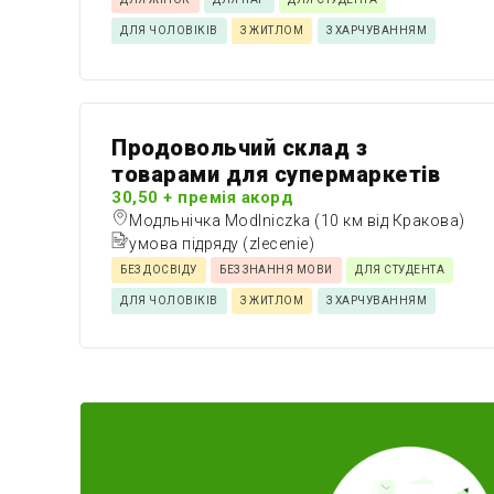
ДЛЯ ЧОЛОВІКІВ
З ЖИТЛОМ
З ХАРЧУВАННЯМ
Продовольчий склад з
товарами для супермаркетів
30,50 + премія акорд
Модльнічка Modlniczka (10 км від Кракова)
умова підряду (zlecenie)
БЕЗ ДОСВІДУ
БЕЗ ЗНАННЯ МОВИ
ДЛЯ СТУДЕНТА
ДЛЯ ЧОЛОВІКІВ
З ЖИТЛОМ
З ХАРЧУВАННЯМ