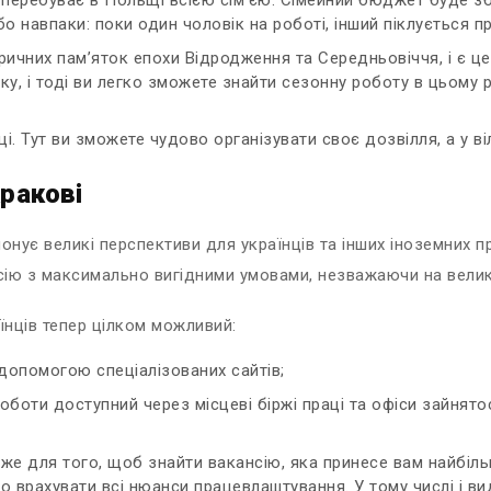
 навпаки: поки один чоловік на роботі, інший піклується пр
ичних пам’яток епохи Відродження та Середньовіччя, і є ц
тку, і тоді ви легко зможете знайти сезонну роботу в цьому 
 Тут ви зможете чудово організувати своє дозвілля, а у віл
Кракові
онує великі перспективи для українців та інших іноземних п
ію з максимально вигідними умовами, незважаючи на велику 
їнців тепер цілком можливий:
допомогою спеціалізованих сайтів;
оботи доступний через місцеві біржі праці та офіси зайнятос
дже для того, щоб знайти вакансію, яка принесе вам найбіль
врахувати всі нюанси працевлаштування. У тому числі і види