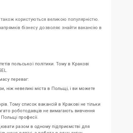
ові також користуються великою популярністю.
і напрямків бізнесу дозволяє знайти вакансію в
тетів польської політики. Тому в Кракові
SEL.
масу переваг:
, ніж невеликі міста в Польщі, і ви можете
рів. Тому список вакансій в Кракові не тільки
. Багато роботодавців не вимагають вивчення
 Польщі професії.
ацювати разом в одному підприємстві для
льшено вдвічі, а робота в одну зміну