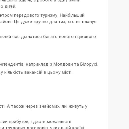
о дітей.
ентром передового туризму. Найбільший
районі. Це дуже зручно для тих, хто не планує
ьний час дізнатися багато нового і цікавого.
ретендентів, наприклад з Молдови та Білорусі.
кількість вакансій в цьому місті.
ті. А також через знайомих, які живуть у
ший прибуток, і дасть можливість
 трудових договорів, яких в цій країні