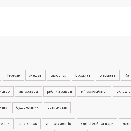
Тересін
Жешув
Білосток
Вроцлав
Варшава
Кат
ицтво
автозавод
рибний завод
м’ясокомбінат
склад о
рник
будівельник
вантажник
 мови
для жінок
для студентів
для сімейної пари
для 