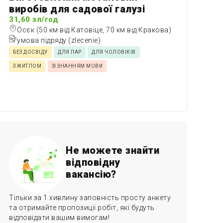
виробів для садової галузі
31,60 зл/год
Осєк (50 км від Катовіце, 70 км від Кракова)
умова підряду (zlecenie)
БЕЗ ДОСВІДУ
ДЛЯ ПАР
ДЛЯ ЧОЛОВІКІВ
З ЖИТЛОМ
ЗІ ЗНАННЯМ МОВИ
Не можете знайти
відповідну
вакансію?
Тільки за 1 хивлину заповність просту анкету
та отримайте пропозиції робіт, які будуть
відповідати вашим вимогам!