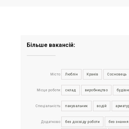
Більше вакансій:
Місто:
Люблін
Краків
Сосновець
Місце роботи:
склад
виробництво
будівн
Спеціальність:
пакувальник
водій
армату
Додатково:
без досвіду роботи
без знання