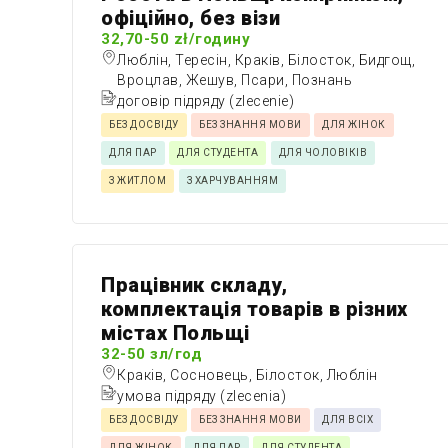
офіційно, без візи
32,70-50 zł/годину
Люблін, Тересін, Краків, Білосток, Бидгощ,
Вроцлав, Жешув, Псари, Познань
договір підряду (zlecenie)
БЕЗ ДОСВІДУ
БЕЗ ЗНАННЯ МОВИ
ДЛЯ ЖІНОК
ДЛЯ ПАР
ДЛЯ СТУДЕНТА
ДЛЯ ЧОЛОВІКІВ
З ЖИТЛОМ
З ХАРЧУВАННЯМ
Працівник складу,
комплектація товарів в різних
містах Польщі
32-50 зл/год
Краків, Сосновець, Білосток, Люблін
умова підряду (zlecenia)
БЕЗ ДОСВІДУ
БЕЗ ЗНАННЯ МОВИ
ДЛЯ ВСІХ
ДЛЯ ЖІНОК
ДЛЯ ПАР
ДЛЯ СТУДЕНТА