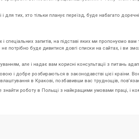
 і для тих, хто тільки планує переїзд, буде набагато доречн
і спеціальних запитів, на підставі яких ми пропонуємо вам т
 не потрібно буде дивитися довгі списки на сайтах, і ви з
ванням, але і надає вам корисні консультації з питань адап
мовою і добре розбираються в законодавстві цієї країни. 
лаштування в Кракові, позбавивши вас труднощів, пов’язани
 знайти роботу в Польщі з найкращими умовами праці, і ко