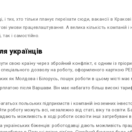
, і тих, хто тільки планує переїхати сюди, вакансії в Крак
ільгові умови працевлаштування. А велика кількість компаній 
, так і самостійно.
ля українців
ути свою країну через збройний конфлікт, є одним із пріори
з спеціального дозволу на роботу, оформленого карткою PE
таких як Молдова і Білорусь, пошук роботи в цьому місті має 
платою після Варшави. Він має набагато більш високі тарифи
агатьох польських підприємств і компаній іноземних інвесто
йти роботу можуть всі, незалежно від статі, віку та освіти
адають можливість в ході роботи освоїти інші затребувані в
 на українських біженців: роботодавці дають можливість пр
 перебуває в Польщі всією сім’єю. Сімейний бюджет буде збі