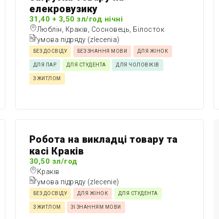
елекровузику
31,40 + 3,50 зл/год нічні
Люблін, Краків, Сосновець, Білосток
умова підряду (zlecenia)
БЕЗ ДОСВІДУ
БЕЗ ЗНАННЯ МОВИ
ДЛЯ ЖІНОК
ДЛЯ ПАР
ДЛЯ СТУДЕНТА
ДЛЯ ЧОЛОВІКІВ
З ЖИТЛОМ
Робота на викладці товару та
касі Краків
30,50 зл/год
Краків
умова підряду (zlecenie)
БЕЗ ДОСВІДУ
ДЛЯ ЖІНОК
ДЛЯ СТУДЕНТА
З ЖИТЛОМ
ЗІ ЗНАННЯМ МОВИ