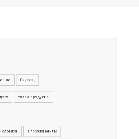
овіце
Бидгощ
дягу
склад продуктів
чоловіків
з проживанням