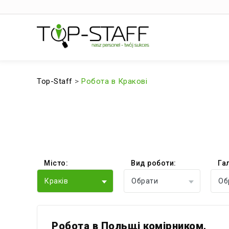
Top-Staff
>
Робота в Кракові
Місто:
Вид роботи:
Га
Краків
Обрати
Об
Робота в Польщі комірником,