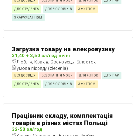
БЕЗ ДОСВІДУ
БЕЗ ЗНАННЯ МОВИ
ДЛЯ ЖІНОК
ДЛЯ ПАР
ДЛЯ СТУДЕНТА
ДЛЯ ЧОЛОВІКІВ
З ЖИТЛОМ
З ХАРЧУВАННЯМ
Загрузка товару на елекровузику
31,40 + 3,50 зл/год нічні
Люблін, Краків, Сосновець, Білосток
умова підряду (zlecenia)
БЕЗ ДОСВІДУ
БЕЗ ЗНАННЯ МОВИ
ДЛЯ ЖІНОК
ДЛЯ ПАР
ДЛЯ СТУДЕНТА
ДЛЯ ЧОЛОВІКІВ
З ЖИТЛОМ
Працівник складу, комплектація
товарів в різних містах Польщі
32-50 зл/год
Краків, Сосновець, Білосток, Люблін