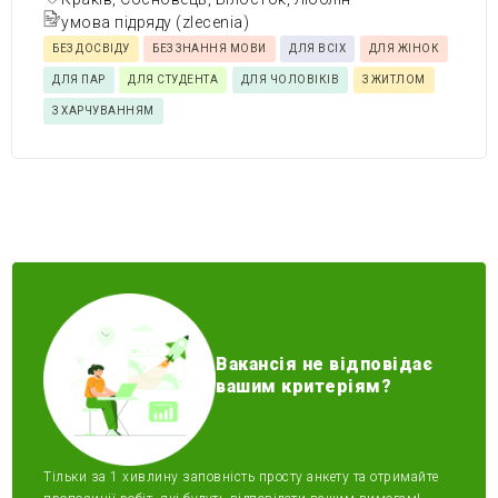
умова підряду (zlecenia)
БЕЗ ДОСВІДУ
БЕЗ ЗНАННЯ МОВИ
ДЛЯ ВСІХ
ДЛЯ ЖІНОК
ДЛЯ ПАР
ДЛЯ СТУДЕНТА
ДЛЯ ЧОЛОВІКІВ
З ЖИТЛОМ
З ХАРЧУВАННЯМ
Вакансія не відповідає
вашим критеріям?
Тільки за 1 хивлину заповність просту анкету та отримайте