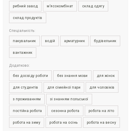
рибний завод
м’ясокомбінат
склад одягу
склад продуктів
Спеціальність:
пакувальник
водій
арматурник
будівельник
вантажник
Додатково:
без досвіду роботи
без знання мови
для жінок
для студентів
для сімейної пари
для чоловіків
з проживанням
зі знанням польської
постійна робота
сезонна робота
робота на літо
робота на зиму
робота на осінь
робота на весну