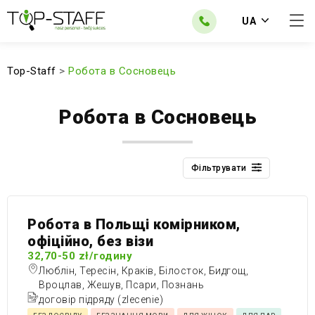
UA
Top-Staff
>
Робота в Сосновець
Робота в Сосновець
Фільтрувати
Робота в Польщі комірником,
офіційно, без візи
32,70-50 zł/годину
Люблін, Тересін, Краків, Білосток, Бидгощ,
Вроцлав, Жешув, Псари, Познань
договір підряду (zlecenie)