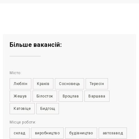
Більше вакансій:
Місто:
Люблін
Краків
Сосновець
Тересін
Жешув
Білосток
Вроцлав
Варшава
Катовіце
Бидгощ
Місце роботи:
склад
виробництво
будівництво
автозавод