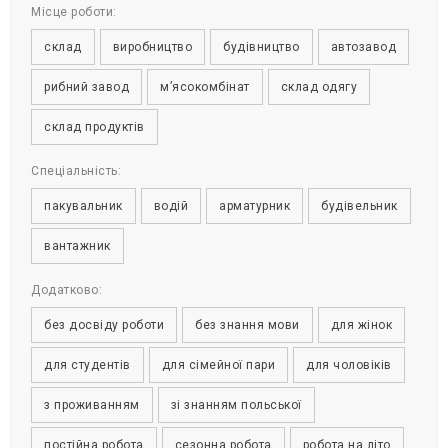
Місце роботи:
склад
виробництво
будівництво
автозавод
рибний завод
м’ясокомбінат
склад одягу
склад продуктів
Спеціальність:
пакувальник
водій
арматурник
будівельник
вантажник
Додатково:
без досвіду роботи
без знання мови
для жінок
для студентів
для сімейної пари
для чоловіків
з проживанням
зі знанням польської
постійна робота
сезонна робота
робота на літо