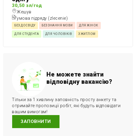
30,50 зл/год
Жешув
умова підряду (zlecenie)
БЕЗ ДОСВІДУ
БЕЗ ЗНАННЯ МОВИ
ДЛЯ ЖІНОК
ДЛЯ СТУДЕНТА
ДЛЯ ЧОЛОВІКІВ
З ЖИТЛОМ
Не можете знайти
відповідну вакансію?
Тільки за 1 хивлину заповність просту анкету та
отримайте пропозиції робіт, які будуть відповідати
вашим вимогам!
ЗАПОВНИТИ