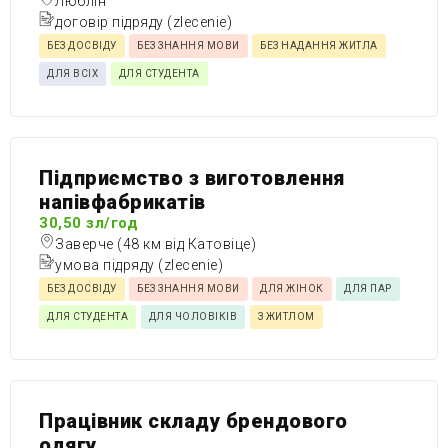
Люблін
договір підряду (zlecenie)
БЕЗ ДОСВІДУ
БЕЗ ЗНАННЯ МОВИ
БЕЗ НАДАННЯ ЖИТЛА
ДЛЯ ВСІХ
ДЛЯ СТУДЕНТА
Підприємство з виготовлення
напівфабрикатів
30,50 зл/год
Заверче (48 км від Катовіце)
умова підряду (zlecenie)
БЕЗ ДОСВІДУ
БЕЗ ЗНАННЯ МОВИ
ДЛЯ ЖІНОК
ДЛЯ ПАР
ДЛЯ СТУДЕНТА
ДЛЯ ЧОЛОВІКІВ
З ЖИТЛОМ
Працівник складу брендового
одягу