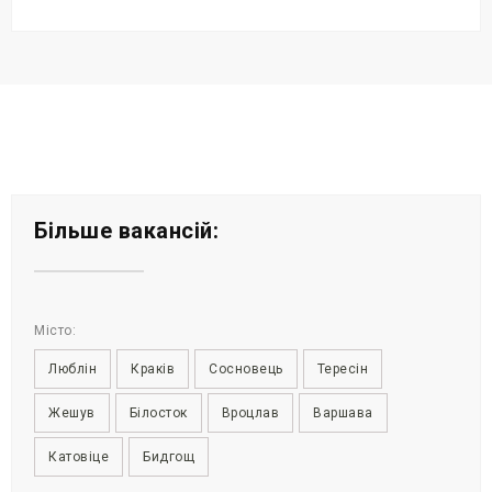
Більше вакансій:
Місто:
Люблін
Краків
Сосновець
Тересін
Жешув
Білосток
Вроцлав
Варшава
Катовіце
Бидгощ