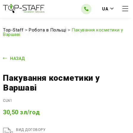
UA
Top-Staff
>
Робота в Польщі
>
Пакування косметики у
Варшаві
Рабочий на производстве крохмала
НАЗАД
Пакування косметики у
Варшаві
CLN1
30,50 зл/год
ВИД ДОГОВОРУ