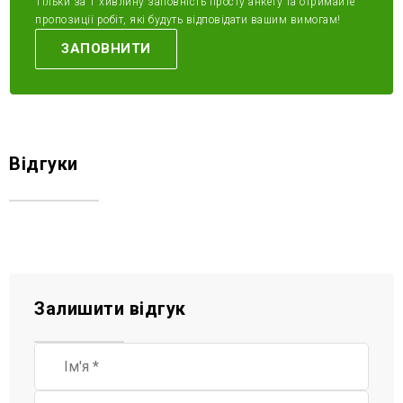
Тільки за 1 хивлину заповність просту анкету та отримайте
пропозиції робіт, які будуть відповідати вашим вимогам!
ЗАПОВНИТИ
Відгуки
Залишити відгук