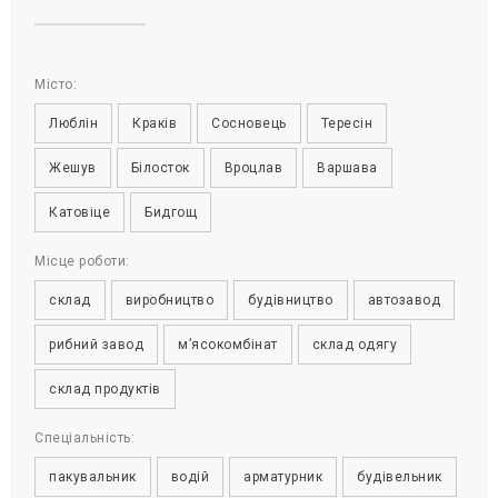
Місто:
Люблін
Краків
Сосновець
Тересін
Жешув
Білосток
Вроцлав
Варшава
Катовіце
Бидгощ
Місце роботи:
склад
виробництво
будівництво
автозавод
рибний завод
м’ясокомбінат
склад одягу
склад продуктів
Спеціальність:
пакувальник
водій
арматурник
будівельник