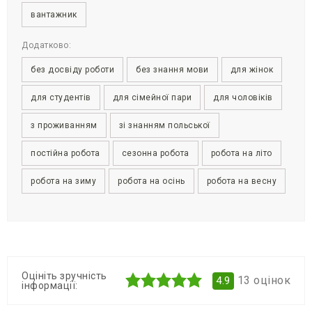
вантажник
Додатково:
без досвіду роботи
без знання мови
для жінок
для студентів
для сімейної пари
для чоловіків
з проживанням
зі знанням польської
постійна робота
сезонна робота
робота на літо
робота на зиму
робота на осінь
робота на весну
Оцініть зручність
13
оцінок
4.9
інформації: