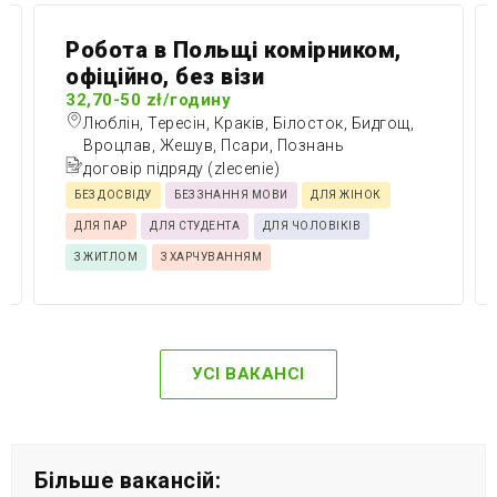
Робота в Польщі комірником,
офіційно, без візи
32,70-50 zł/годину
Люблін, Тересін, Краків, Білосток, Бидгощ,
Вроцлав, Жешув, Псари, Познань
договір підряду (zlecenie)
БЕЗ ДОСВІДУ
БЕЗ ЗНАННЯ МОВИ
ДЛЯ ЖІНОК
ДЛЯ ПАР
ДЛЯ СТУДЕНТА
ДЛЯ ЧОЛОВІКІВ
З ЖИТЛОМ
З ХАРЧУВАННЯМ
УСІ ВАКАНСІ
Більше вакансій: