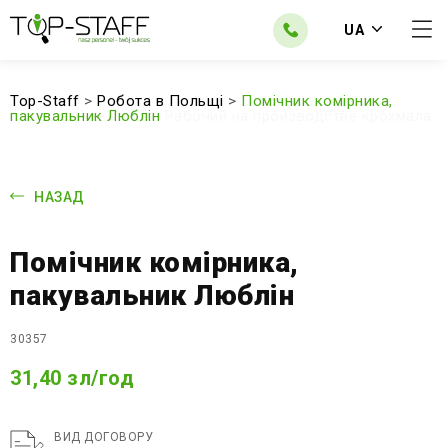
UA
Top-Staff
>
Робота в Польщі
>
Помічник комірника,
пакувальник Люблін
Рабочий на производстве крохмала
НАЗАД
Помічник комірника,
пакувальник Люблін
30357
31,40 зл/год
ВИД ДОГОВОРУ