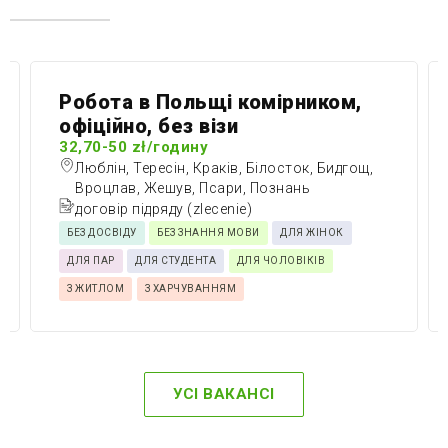
Робота в Польщі комірником,
офіційно, без візи
32,70-50 zł/годину
Люблін, Тересін, Краків, Білосток, Бидгощ,
Вроцлав, Жешув, Псари, Познань
договір підряду (zlecenie)
БЕЗ ДОСВІДУ
БЕЗ ЗНАННЯ МОВИ
ДЛЯ ЖІНОК
ДЛЯ ПАР
ДЛЯ СТУДЕНТА
ДЛЯ ЧОЛОВІКІВ
З ЖИТЛОМ
З ХАРЧУВАННЯМ
УСІ ВАКАНСІ