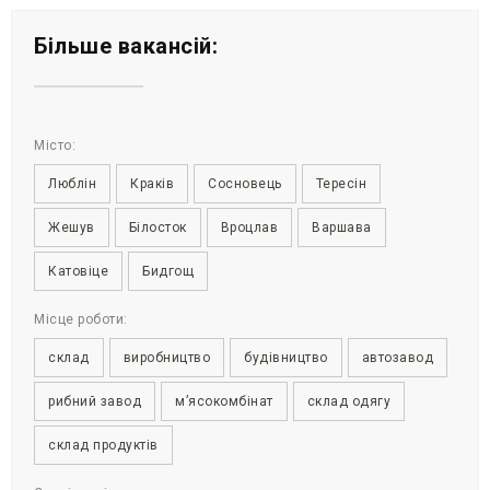
Більше вакансій:
Місто:
Люблін
Краків
Сосновець
Тересін
Жешув
Білосток
Вроцлав
Варшава
Катовіце
Бидгощ
Місце роботи:
склад
виробництво
будівництво
автозавод
рибний завод
м’ясокомбінат
склад одягу
склад продуктів