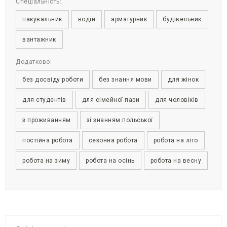
Спеціальність:
пакувальник
водій
арматурник
будівельник
вантажник
Додатково:
без досвіду роботи
без знання мови
для жінок
для студентів
для сімейної пари
для чоловіків
з проживанням
зі знанням польської
постійна робота
сезонна робота
робота на літо
робота на зиму
робота на осінь
робота на весну