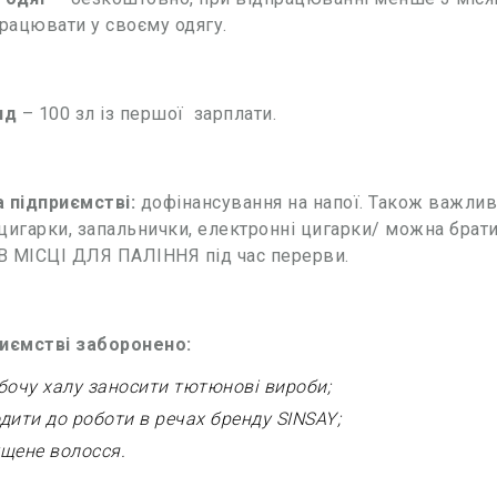
рацювати у своєму одягу.
яд
– 100 зл із першої зарплати.
 підприємстві:
дофінансування на напої. Також важливо
цигарки, запальнички, електронні цигарки/ можна брат
В МІСЦІ ДЛЯ ПАЛІННЯ під час перерви.
риємстві заборонено:
бочу халу
заносити тютюнові вироби;
дити до роботи в речах бренду SINSAY;
щене волосся.