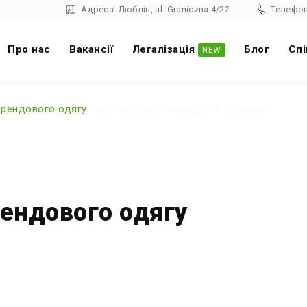
Адреса: Люблін, ul. Graniczna 4/22
Телефон
Про нас
Вакансії
Легалізація
Блог
Спі
NEW
брендового одягу
Рабочий на производстве крохмала
ендового одягу