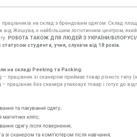
працівників на склад з брендовим одягом. Склад площе
к від Жешува, є найбільшим логістичним центром, який 
іту.
РОБОТА ТАКОЖ ДЛЯ ЛЮДЕЙ З УКРАЇНИ/БІЛОРУСІ/
 статусом студента, учня, слухача від 18 років.
іли на складі Peeking та Packing:
g – працівник зі сканером приймає товар різного типу (
g – працівник без сканера упаковує товар і готує до ві
вання та пакування одягу;
 магнітних кліпс;
вання одягу після повернення;
а зі сканером та комп’ютером після навчання;