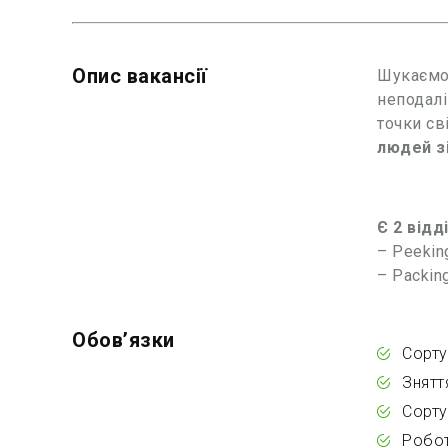
Опис вакансії
Шукаємо 
неподалі
точки св
людей зі
Є 2 відд
– Peekin
– Packin
Обовʼязки
Сорту
Зняття
Сорту
Робот