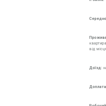
Середнє
Прожива
квартира
від місц
Доїзд:
на
Доплата
Робочий