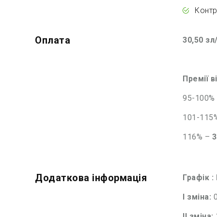
Контр
Оплата
30,50 зл
Премії в
95-100%
101-115
116% –
3
Додаткова інформація
Графік :
I зміна:
0
ІІ зміна: