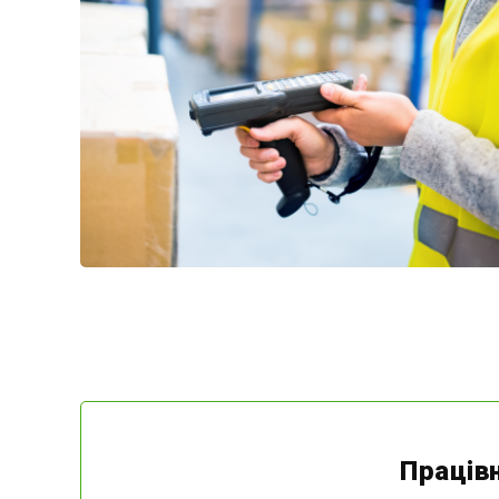
Праців