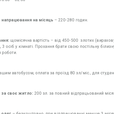
 напрацювання на місяць
– 220-280 годин.
ння:
щомісячна вартість – від 450-500 злотих (вираховує
, 3 осіб у кімнаті. Прохання брати свою постільну білиз
я роботи.
шим автобусом, оплата за проїзд 80 зл/міс., для студент
 за своє житло:
200 зл. за повний відпрацьований міся
 одяг
– безкоштовно, при відпрацюванні менше 3 місяці