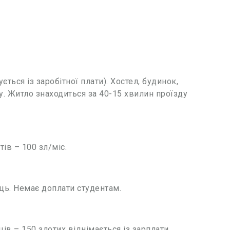
ться із заробітної плати). Хостел, будинок,
ну. Житло знаходиться за 40-15 хвилин проїзду
ів – 100 зл/міс.
ць. Немає доплати студентам.
в – 150 злотих віднімається із зарплати.