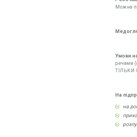
Можна п
Медогл
Умови на
речами (
ТІЛЬКИ 
На підп
на ро
прихо
розпу