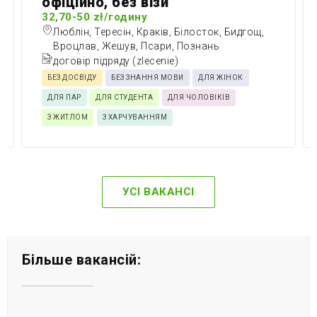
офіційно, без візи
32,70-50 zł/годину
Люблін, Тересін, Краків, Білосток, Бидгощ,
Вроцлав, Жешув, Псари, Познань
договір підряду (zlecenie)
БЕЗ ДОСВІДУ
БЕЗ ЗНАННЯ МОВИ
ДЛЯ ЖІНОК
ДЛЯ ПАР
ДЛЯ СТУДЕНТА
ДЛЯ ЧОЛОВІКІВ
З ЖИТЛОМ
З ХАРЧУВАННЯМ
УСІ ВАКАНСІ
Більше вакансій: