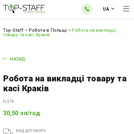
UA
Top-Staff
>
Робота в Польщі
>
Робота на викладці
товару та касі Краків
Рабочий на производстве крохмала
НАЗАД
Робота на викладці товару та
касі Краків
EL578
30,50 зл/год
ВИД ДОГОВОРУ