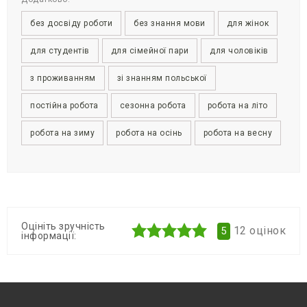
без досвіду роботи
без знання мови
для жінок
для студентів
для сімейної пари
для чоловіків
з проживанням
зі знанням польської
постійна робота
сезонна робота
робота на літо
робота на зиму
робота на осінь
робота на весну
Оцініть зручність
12
оцінок
5
інформації: