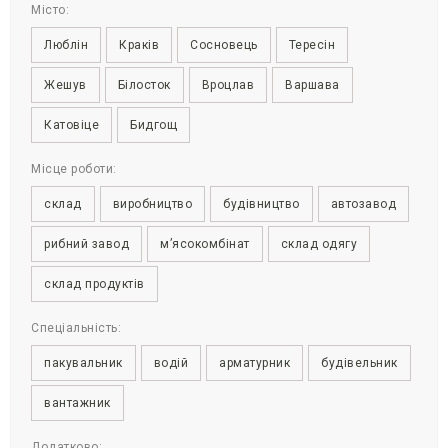
Місто:
Люблін
Краків
Сосновець
Тересін
Жешув
Білосток
Вроцлав
Варшава
Катовіце
Бидгощ
Місце роботи:
склад
виробництво
будівництво
автозавод
рибний завод
м’ясокомбінат
склад одягу
склад продуктів
Спеціальність:
пакувальник
водій
арматурник
будівельник
вантажник
Додатково: