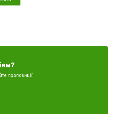
іям?
йте пропозиції