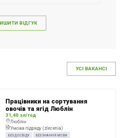
УСІ ВАКАНСІ
Працівники на сортування
Ро
овочів та ягід Люблін
оф
31,40 зл/год
32
Люблін
Умова підряду (zlecenia)
д
БЕЗ ДОСВІДУ
БЕЗ ЗНАННЯ МОВИ