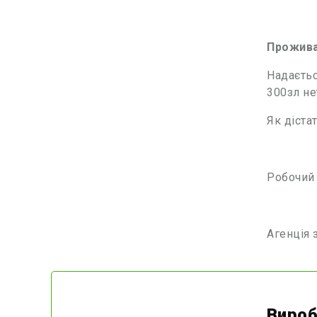
Прожива
Надаєтьс
300зл не
Як діста
Робочий 
Агенція 
Вироб