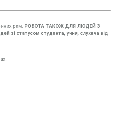
онних рам.
РОБОТА ТАКОЖ ДЛЯ ЛЮДЕЙ З
й зі статусом студента, учня, слухача від
ах.