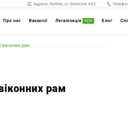
Адреса: Люблін, ul. Graniczna 4/22
Телефон
Про нас
Вакансії
Легалізація
Блог
Спі
NEW
і віконних рам
Рабочий на производстве крохмала
 віконних рам