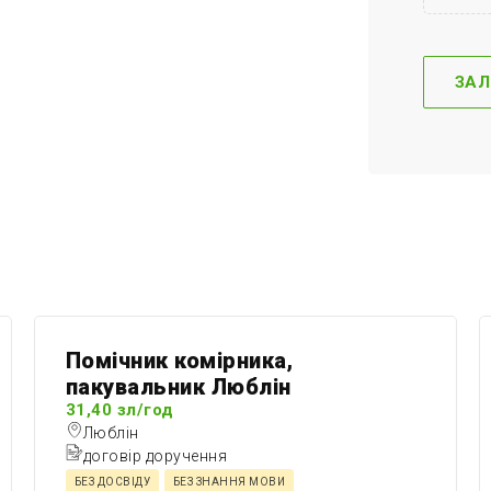
Помічник комірника,
пакувальник Люблін
31,40 зл/год
Люблін
договір доручення
БЕЗ ДОСВІДУ
БЕЗ ЗНАННЯ МОВИ