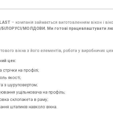
LAST
– компанія займається виготовленням вікон і вік
/БІЛОРУСІ/МОЛДОВИ. Ми готові працевлаштувати люде
.
отового вікна з його елементів, робота у виробничих цех
ий цех:
а стрічки на профілі;
оль якості;
а з шуруповертом;
ювання ущільнювача на профіль;
овка склопакета в раму;
ання штапиків навколо вікна.