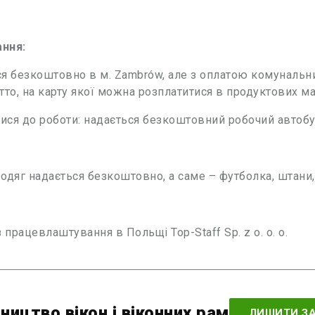
ння:
я безкоштовно в м. Zambrów, але з оплатою комунальни
тто, на карту якої можна розплатитися в продуктових ма
тися до роботи: надається безкоштовний робочий автобус
одяг надається безкоштовно, а саме – футболка, штани,
з працевлаштування в Польщі Top-Staff Sp. z o. o. o.
ництво вікон і віконних рам
ЛИШИТИ З