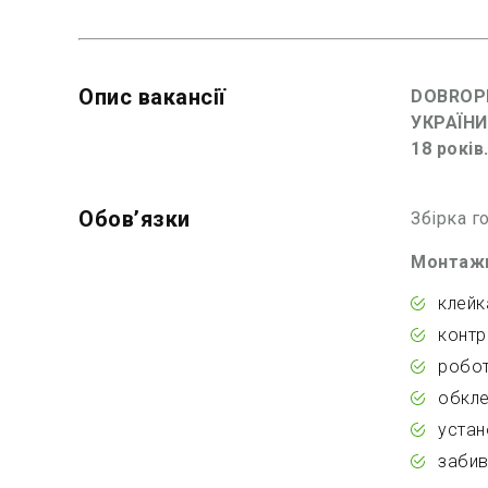
Опис вакансії
DOBROP
УКРАЇНИ
18 років
Обовʼязки
Збірка г
Монтажн
клейк
контр
робот
обкле
устан
забив