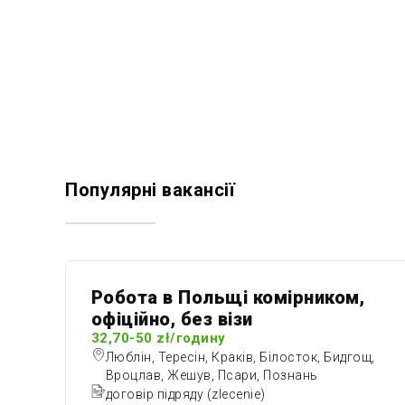
Популярні вакансії
Робота в Польщі комірником,
офіційно, без візи
32,70-50 zł/годину
Люблін, Тересін, Краків, Білосток, Бидгощ,
Вроцлав, Жешув, Псари, Познань
договір підряду (zlecenie)