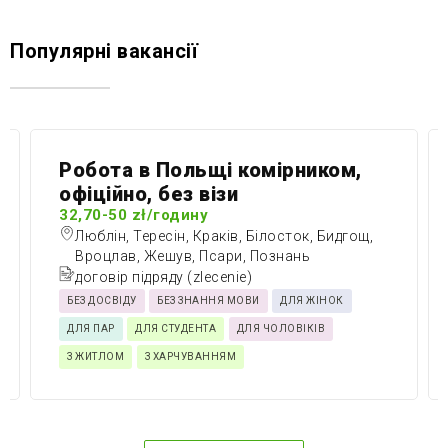
Популярні вакансії
Робота в Польщі комірником,
офіційно, без візи
32,70-50 zł/годину
Люблін, Тересін, Краків, Білосток, Бидгощ,
Вроцлав, Жешув, Псари, Познань
договір підряду (zlecenie)
БЕЗ ДОСВІДУ
БЕЗ ЗНАННЯ МОВИ
ДЛЯ ЖІНОК
ДЛЯ ПАР
ДЛЯ СТУДЕНТА
ДЛЯ ЧОЛОВІКІВ
З ЖИТЛОМ
З ХАРЧУВАННЯМ