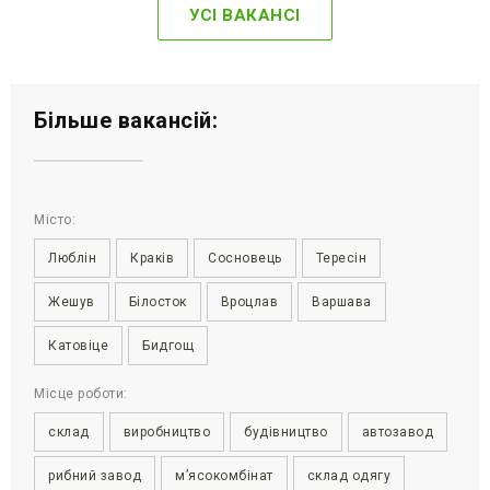
УСІ ВАКАНСІ
Більше вакансій:
Місто:
Люблін
Краків
Сосновець
Тересін
Жешув
Білосток
Вроцлав
Варшава
Катовіце
Бидгощ
Місце роботи:
склад
виробництво
будівництво
автозавод
рибний завод
м’ясокомбінат
склад одягу