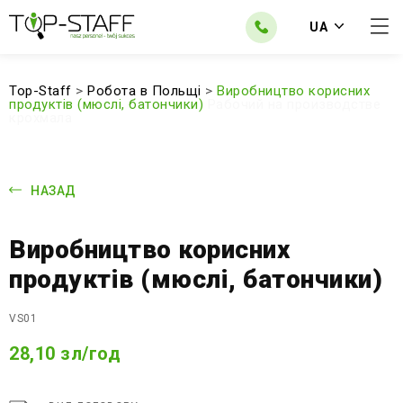
UA
Top-Staff
>
Робота в Польщі
>
Виробництво корисних
продуктів (мюслі, батончики)
Рабочий на производстве
крохмала
НАЗАД
Виробництво корисних
продуктів (мюслі, батончики)
VS01
28,10 зл/год