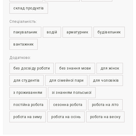
склад продуктів
Спеціальність:
пакувальник
водій
арматурник
будівельник
вантажник
Додатково:
без досвіду роботи
без знання мови
для жінок
для студентів
для сімейної пари
для чоловіків
з проживанням
зі знанням польської
постійна робота
сезонна робота
робота на літо
робота на зиму
робота на осінь
робота на весну