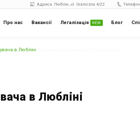
Адреса: Люблін, ul. Graniczna 4/22
Телефон
Про нас
Вакансії
Легалізація
Блог
Спі
NEW
увача в Любліні
Рабочий на производстве крохмала
вача в Любліні