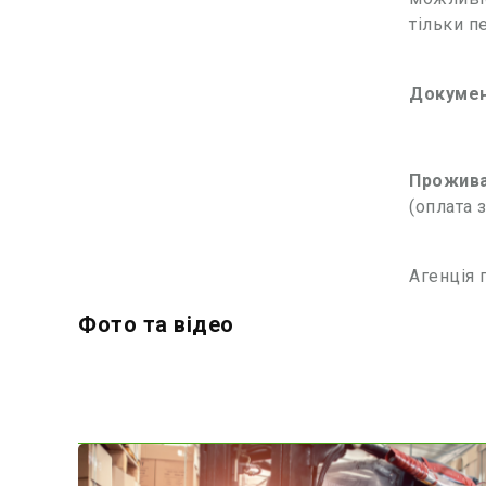
тільки п
Докумен
Прожив
(оплата 
Агенція 
Фото та відео