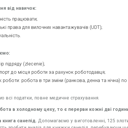
ня від навичок:
ність працювати;
ькі права для вилочних навантажувачів (UDT);
уальність.
ємо:
р підряду (zlecenie);
порт до місця роботи за рахунок роботодавця;
к роботи: робота в три зміни (ранкова, денна та нічна) по
о всі податки, повне медичне страхування.
ота в холодному цеху, то є перерви кожні дві години
 книга санепід.
Допомагаємо у виготовленні, 125 злотих
ть зробити аналіз для книжки санепід, перебуваючи ще 