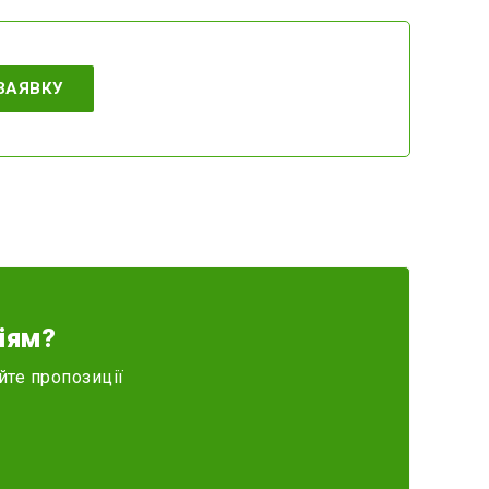
ЗАЯВКУ
іям?
йте пропозиції