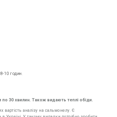
 8-10 годин.
 по 30 хвилин. Також видають теплі обіди.
 вартість аналізу на сальмонелу. Є
в Україні. У такому випадки потрібно зробити