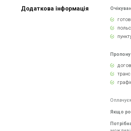
Додаткова інформація
Очікуван
готов
польс
пункт
Пропону
догові
транс
графі
Оплачуєм
Якщо роб
Потрібна
можливіс