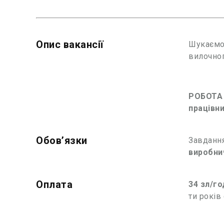
Опис вакансії
Шукаємо 
вилочног
РОБОТА 
працівни
Обовʼязки
Завдання
виробни
Оплата
34 зл/го
ти років