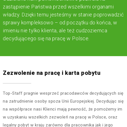
zastąpienie Państwa przed wszelkimi organami
władzy. Dzięki temu jesteśmy w stanie poprowadzić
sprawy kompleksowo – od początku do końca, w
imieniu nie tylko klienta, ale też cudzoziemca
decydującego się na pracę w Polsce.
Zezwolenie na pracę i karta pobytu
Top-Staff pragnie wesprzeć pracodawców decydujących się
na zatrudnienie osoby spoza Unii Europejskiej. Decydując się
na współprace nasi Klienci mają pewność, że pomożemy im
w uzyskaniu wszelkich zezwoleń na pracę w Polsce, oraz
legalny pobyt w kraju zarówno dla pracownika jak i jego