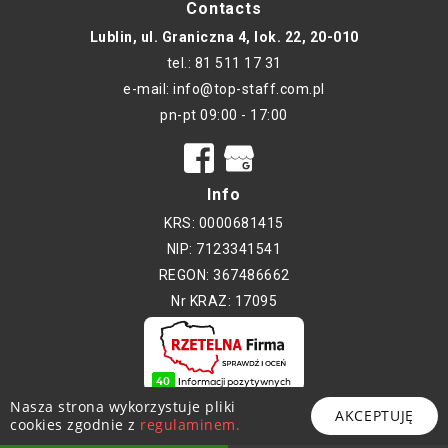
Contacts
Lublin, ul. Graniczna 4, lok. 22, 20-010
tel.: 81 511 17 31
e-mail: info@top-staff.com.pl
pn-pt 09:00 - 17:00
Info
KRS: 0000681415
NIP: 7123341541
REGON: 367486662
Nr KRAZ: 17095
Nasza strona wykorzystuje pliki
Copyright © 2017-2026 - TOP-STAFF
AKCEPTUJĘ
cookies zgodnie z
regulaminem.
Kopiowanie bez zgody autora zabronione