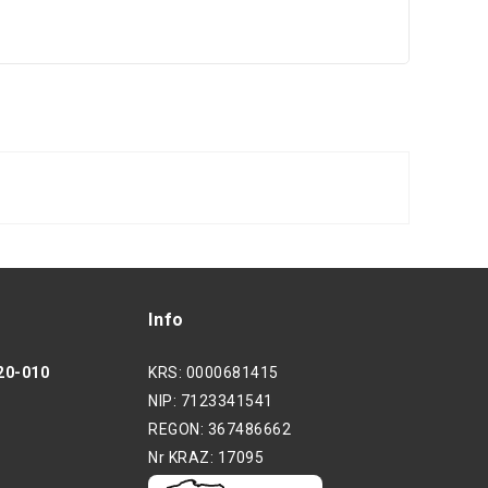
Z 
Info
 20-010
KRS: 0000681415
NIP: 7123341541
REGON: 367486662
Nr KRAZ: 17095