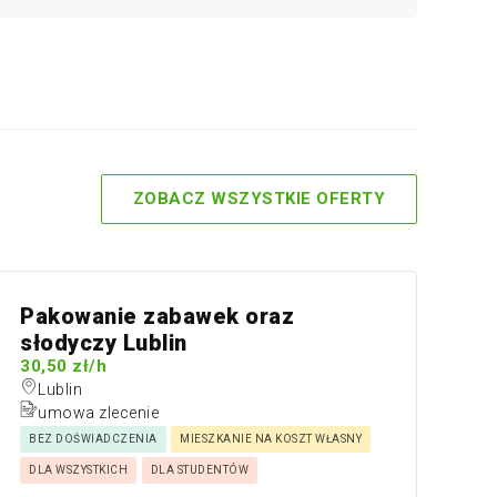
ZOBACZ WSZYSTKIE OFERTY
Pakowanie zabawek oraz
Ma
słodyczy Lublin
Lu
30,50 zł/h
30
Lublin
L
umowa zlecenie
BEZ DOŚWIADCZENIA
MIESZKANIE NA KOSZT WŁASNY
DLA WSZYSTKICH
DLA STUDENTÓW
BE