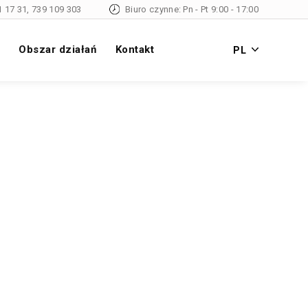
1 17 31
,
739 109 303
Biuro czynne: Pn - Pt 9:00 - 17:00
Obszar działań
Kontakt
PL