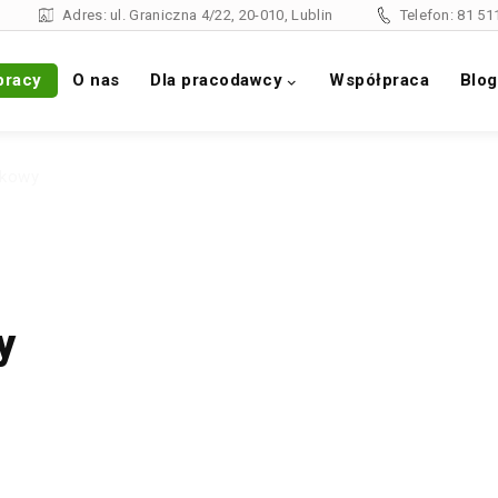
Adres: ul. Graniczna 4/22, 20-010, Lublin
Telefon:
81 51
pracy
O nas
Dla pracodawcy
Współpraca
Blog
dkowy
y