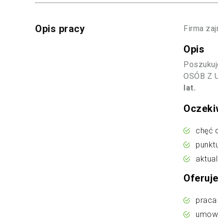
Opis pracy
Firma zaj
Opis
Poszukuj
OSÓB Z U
lat.
Oczeki
chęć 
punkt
aktua
Oferuj
praca
umowa