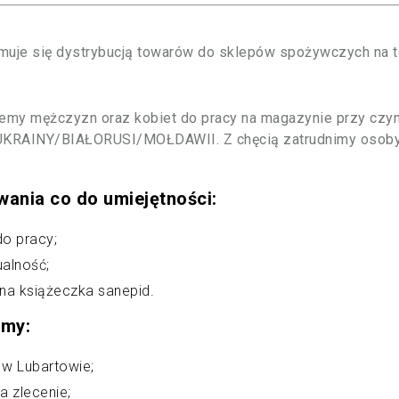
muje się dystrybucją towarów do sklepów spożywczych na te
emy mężczyzn oraz kobiet do pracy na magazynie przy c
KRAINY/BIAŁORUSI/MOŁDAWII. Z chęcią zatrudnimy osoby z
wania co do umiejętności:
do pracy;
ualność;
lna książeczka sanepid.
emy:
 w Lubartowie;
 zlecenie;