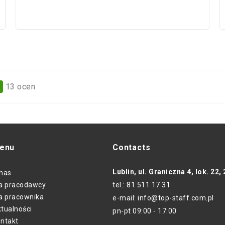
13
ocen
9
enu
Contacts
Lublin, ul. Graniczna 4, lok. 22,
nas
a pracodawcy
tel.: 81 511 17 31
a pracownika
e-mail: info@top-staff.com.pl
tualności
pn-pt 09:00 - 17:00
ntakt