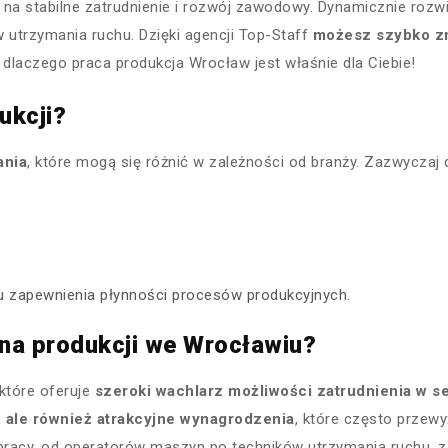
na stabilne zatrudnienie i rozwój zawodowy. Dynamicznie rozwi
utrzymania ruchu. Dzięki agencji Top-Staff
możesz szybko zn
, dlaczego praca produkcja Wrocław jest właśnie dla Ciebie!
ukcji?
ania
, które mogą się różnić w zależności od branży. Zazwycza
u zapewnienia płynności procesów produkcyjnych.
na produkcji we Wrocławiu?
które oferuje
szeroki wachlarz możliwości zatrudnienia w 
e, ale również atrakcyjne wynagrodzenia
, które często przewy
rt pracy, od operatorów maszyn po techników utrzymania ruchu,