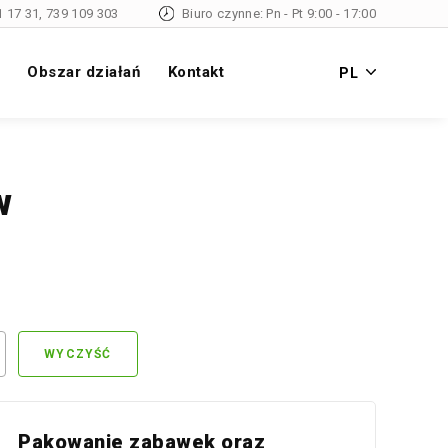
1 17 31
,
739 109 303
Biuro czynne: Pn - Pt 9:00 - 17:00
Obszar działań
Kontakt
PL
w
WYCZYŚĆ
Pakowanie zabawek oraz