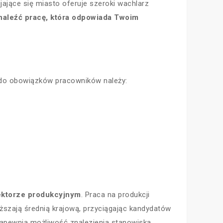
jające się miasto oferuje szeroki wachlarz
aleźć pracę, która odpowiada Twoim
j do obowiązków pracowników należy:
sektorze produkcyjnym
. Praca na produkcji
ższają średnią krajową, przyciągając kandydatów
 zapewnia możliwość znalezienia stanowiska