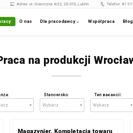
Adres: ul. Graniczna 4/22, 20-010, Lublin
Telefon:
81 51
pracy
O nas
Dla pracodawcy
Współpraca
Blog
Praca na produkcji Wrocła
anża:
Stanowisko:
Тип вакансії:
ierz
Wybierz
Wybierz
Magazynier. Kompletacja towaru