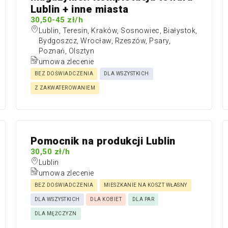
Lublin + inne miasta
30,50-45 zł/h
Lublin, Teresin, Kraków, Sosnowiec, Białystok,
Bydgoszcz, Wrocław, Rzeszów, Psary,
Poznań, Olsztyn
umowa zlecenie
BEZ DOŚWIADCZENIA
DLA WSZYSTKICH
Z ZAKWATEROWANIEM
Pomocnik na produkcji Lublin
30,50 zł/h
Lublin
umowa zlecenie
BEZ DOŚWIADCZENIA
MIESZKANIE NA KOSZT WŁASNY
DLA WSZYSTKICH
DLA KOBIET
DLA PAR
DLA MĘŻCZYZN