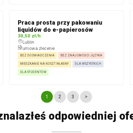
Praca prosta przy pakowaniu
liquidów do e-papierosów
30,50 zł/h
Lublin
umowa zlecenie
BEZ DOŚWIADCZENIA
BEZ ZNAJOMOŚCI JĘZYKA
MIESZKANIE NA KOSZT WŁASNY
DLA WSZYSTKICH
DLA STUDENTÓW
1
2
3
>
znalazłeś odpowiedniej of