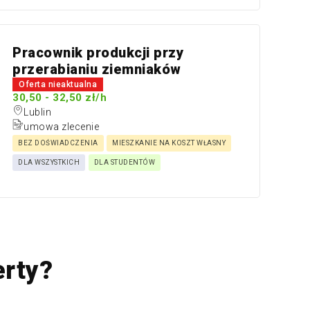
Pracownik produkcji przy
przerabianiu ziemniaków
Oferta nieaktualna
30,50 - 32,50 zł/h
Lublin
umowa zlecenie
BEZ DOŚWIADCZENIA
MIESZKANIE NA KOSZT WŁASNY
DLA WSZYSTKICH
DLA STUDENTÓW
erty?