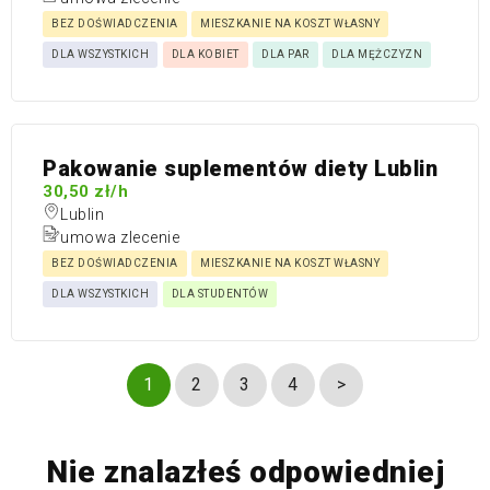
BEZ DOŚWIADCZENIA
MIESZKANIE NA KOSZT WŁASNY
DLA WSZYSTKICH
DLA KOBIET
DLA PAR
DLA MĘŻCZYZN
Pakowanie suplementów diety Lublin
30,50 zł/h
Lublin
umowa zlecenie
BEZ DOŚWIADCZENIA
MIESZKANIE NA KOSZT WŁASNY
DLA WSZYSTKICH
DLA STUDENTÓW
1
2
3
4
>
Nie znalazłeś odpowiedniej