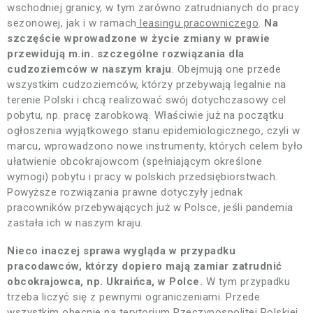
wschodniej granicy, w tym zarówno zatrudnianych do pracy
sezonowej, jak i w ramach
leasingu pracowniczego
.
Na
szczęście wprowadzone w życie zmiany w prawie
przewidują m.in. szczególne rozwiązania dla
cudzoziemców w naszym kraju
. Obejmują one przede
wszystkim cudzoziemców, którzy przebywają legalnie na
terenie Polski i chcą realizować swój dotychczasowy cel
pobytu, np. pracę zarobkową. Właściwie już na początku
ogłoszenia wyjątkowego stanu epidemiologicznego, czyli w
marcu, wprowadzono nowe instrumenty, których celem było
ułatwienie obcokrajowcom (spełniającym określone
wymogi) pobytu i pracy w polskich przedsiębiorstwach.
Powyższe rozwiązania prawne dotyczyły jednak
pracowników przebywających już w Polsce, jeśli pandemia
zastała ich w naszym kraju.
Nieco inaczej sprawa wygląda w przypadku
pracodawców, którzy dopiero mają zamiar zatrudnić
obcokrajowca, np. Ukraińca, w Polce.
W tym przypadku
trzeba liczyć się z pewnymi ograniczeniami. Przede
wszystkim obecnie na terytorium Rzeczypospolitej Polskiej