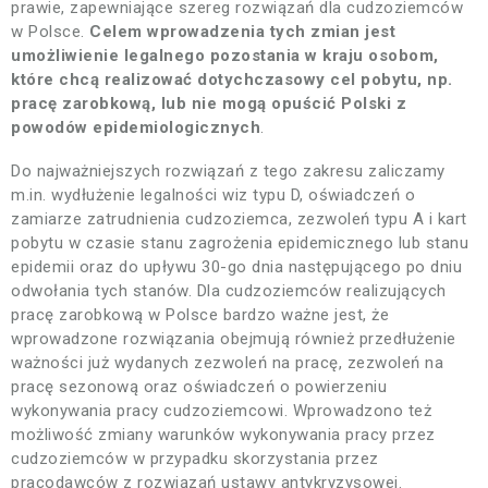
prawie, zapewniające szereg rozwiązań dla cudzoziemców
w Polsce.
Celem wprowadzenia tych zmian jest
umożliwienie legalnego pozostania w kraju osobom,
które chcą realizować dotychczasowy cel pobytu, np.
pracę zarobkową, lub nie mogą opuścić Polski z
powodów epidemiologicznych
.
Do najważniejszych rozwiązań z tego zakresu zaliczamy
m.in. wydłużenie legalności wiz typu D, oświadczeń o
zamiarze zatrudnienia cudzoziemca, zezwoleń typu A i kart
pobytu w czasie stanu zagrożenia epidemicznego lub stanu
epidemii oraz do upływu 30-go dnia następującego po dniu
odwołania tych stanów. Dla cudzoziemców realizujących
pracę zarobkową w Polsce bardzo ważne jest, że
wprowadzone rozwiązania obejmują również przedłużenie
ważności już wydanych zezwoleń na pracę, zezwoleń na
pracę sezonową oraz oświadczeń o powierzeniu
wykonywania pracy cudzoziemcowi. Wprowadzono też
możliwość zmiany warunków wykonywania pracy przez
cudzoziemców w przypadku skorzystania przez
pracodawców z rozwiązań ustawy antykryzysowej.