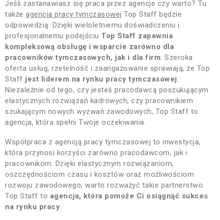
Jeśli zastanawiasz się praca przez agencje czy warto? Tu
także
agencja pracy tymczasowej
Top Staff będzie
odpowiedzią. Dzięki wieloletniemu doświadczeniu i
profesjonalnemu podejściu
Top Staff zapewnia
kompleksową obsługę i wsparcie zarówno dla
pracowników tymczasowych, jak i dla firm
. Szeroka
oferta usług, rzetelność i zaangażowanie sprawiają, że Top
Staff
jest liderem na rynku pracy tymczasowej
.
Niezależnie od tego, czy jesteś pracodawcą poszukującym
elastycznych rozwiązań kadrowych, czy pracownikiem
szukającym nowych wyzwań zawodowych, Top Staff to
agencja, która spełni Twoje oczekiwania.
Współpraca z agencją pracy tymczasowej to inwestycja,
która przynosi korzyści zarówno pracodawcom, jak i
pracownikom. Dzięki elastycznym rozwiązaniom,
oszczędnościom czasu i kosztów oraz możliwościom
rozwoju zawodowego, warto rozważyć takie partnerstwo.
Top Staff to
agencja, która pomoże Ci osiągnąć sukces
na rynku pracy
.