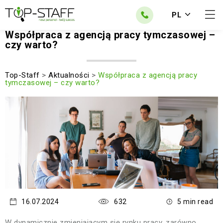
PL
Współpraca z agencją pracy tymczasowej –
czy warto?
Top-Staff
>
Aktualności
>
Współpraca z agencją pracy
tymczasowej – czy warto?
16.07.2024
632
5 min read
W dynamicznie zmieniającym się rynku pracy, zarówno